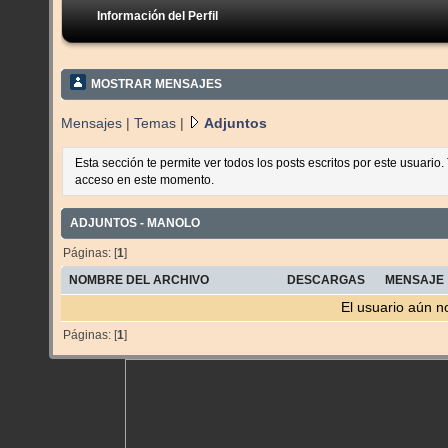
Información del Perfil
MOSTRAR MENSAJES
Mensajes
|
Temas
|
Adjuntos
Esta sección te permite ver todos los posts escritos por este usuario
acceso en este momento.
ADJUNTOS - MANOLO
Páginas: [
1
]
NOMBRE DEL ARCHIVO
DESCARGAS
MENSAJE
El usuario aún n
Páginas: [
1
]