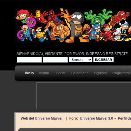
BIENVENIDO(A),
VISITANTE
. POR FAVOR,
INGRESA
O
REGÍSTRATE
.
Inicio
Ayuda
Buscar
Calendario
Ingresar
Registrarse
Web del Universo Marvel
| Foro:
Universo Marvel 3.0
»
Perfil d