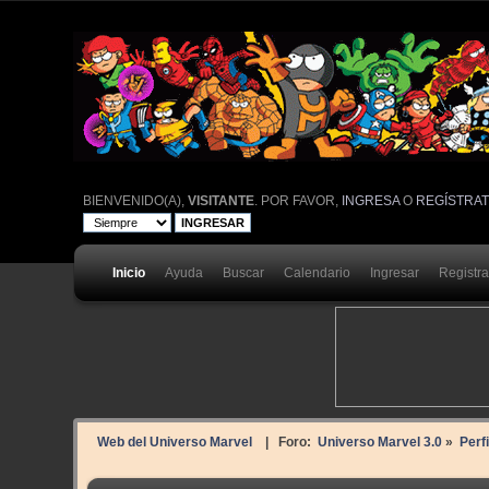
BIENVENIDO(A),
VISITANTE
. POR FAVOR,
INGRESA
O
REGÍSTRA
Inicio
Ayuda
Buscar
Calendario
Ingresar
Registr
Web del Universo Marvel
| Foro:
Universo Marvel 3.0
»
Perf