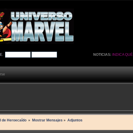
TE
.
NOTICIAS:
INDICA QU
arse
il de Heroecaído 
»
Mostrar Mensajes
»
Adjuntos