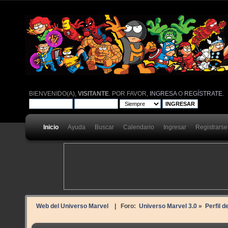
BIENVENIDO(A),
VISITANTE
. POR FAVOR,
INGRESA
O
REGÍSTRATE
.
Inicio
Ayuda
Buscar
Calendario
Ingresar
Registrarse
Web del Universo Marvel
| Foro:
Universo Marvel 3.0
»
Perfil d