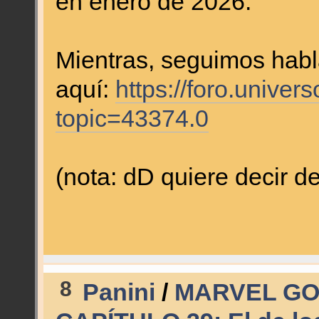
en enero de 2026.
Mientras, seguimos habl
aquí:
https://foro.unive
topic=43374.0
(nota: dD quiere decir 
8
Panini
/
MARVEL GO