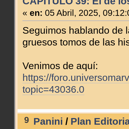
CAPÍTULO 39: El de lo
«
en:
05 Abril, 2025, 09:12
Seguimos hablando de l
gruesos tomos de las his
Venimos de aquí:
https://foro.universomar
topic=43036.0
9
Panini
/
Plan Editori