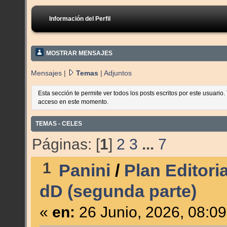
Información del Perfil
MOSTRAR MENSAJES
Mensajes
|
Temas
|
Adjuntos
Esta sección te permite ver todos los posts escritos por este usuario
acceso en este momento.
TEMAS - CELES
Páginas: [
1
]
2
3
...
7
1
Panini
/
Plan Editori
dD (segunda parte)
«
en:
26 Junio, 2026, 08:0