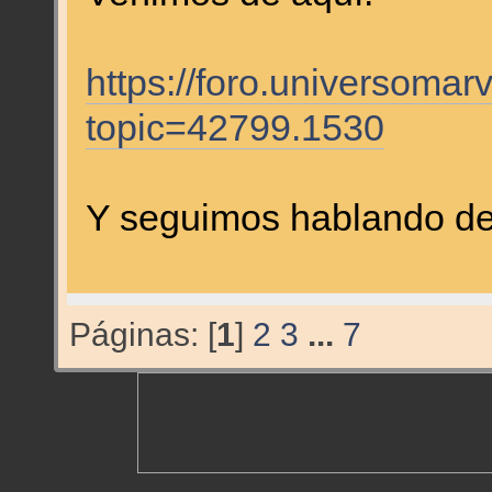
https://foro.universomar
topic=42799.1530
Y seguimos hablando de 
Páginas: [
1
]
2
3
...
7