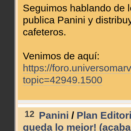
Seguimos hablando de l
publica Panini y distrib
cafeteros.
Venimos de aquí:
https://foro.universomar
topic=42949.1500
12
Panini
/
Plan Editor
queda lo mejor! (acaba