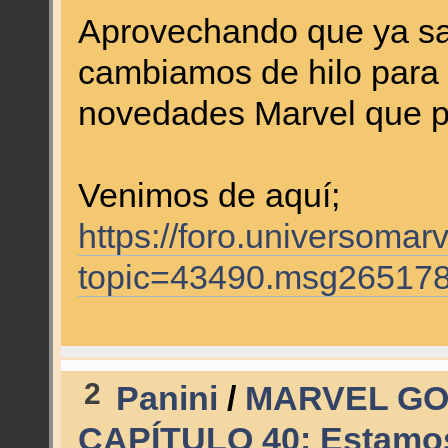
Aprovechando que ya sa
cambiamos de hilo para 
novedades Marvel que p
Venimos de aquí;
https://foro.universomar
topic=43490.msg26517
2
Panini
/
MARVEL GO
CAPÍTULO 40: Estamos