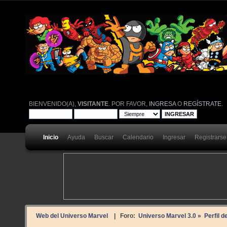
BIENVENIDO(A),
VISITANTE
. POR FAVOR,
INGRESA
O
REGÍSTRATE
.
Inicio
Ayuda
Buscar
Calendario
Ingresar
Registrarse
Web del Universo Marvel
| Foro:
Universo Marvel 3.0
»
Perfil d