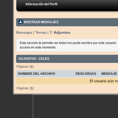
Información del Perfil
MOSTRAR MENSAJES
Mensajes
|
Temas
|
Adjuntos
Esta sección te permite ver todos los posts escritos por este usuario
acceso en este momento.
ADJUNTOS - CELES
Páginas: [
1
]
NOMBRE DEL ARCHIVO
DESCARGAS
MENSAJE
El usuario aún n
Páginas: [
1
]