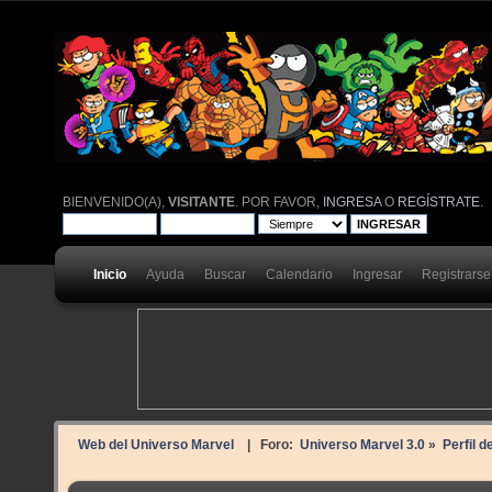
BIENVENIDO(A),
VISITANTE
. POR FAVOR,
INGRESA
O
REGÍSTRATE
.
Inicio
Ayuda
Buscar
Calendario
Ingresar
Registrarse
Web del Universo Marvel
| Foro:
Universo Marvel 3.0
»
Perfil d