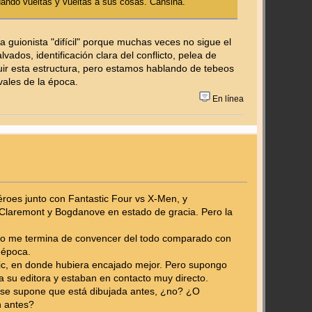
dando vueltas y vueltas a sus cosas. Cansina.
a guionista "difícil" porque muchas veces no sigue el
dos, identificación clara del conflicto, pelea de
uir esta estructura, pero estamos hablando de tebeos
vales de la época.
En línea
roes junto con Fantastic Four vs X-Men, y
 Claremont y Bogdanove en estado de gracia. Pero la
 no me termina de convencer del todo comparado con
a época.
pic, en donde hubiera encajado mejor. Pero supongo
a su editora y estaban en contacto muy directo.
85 se supone que está dibujada antes, ¿no? ¿O
n antes?