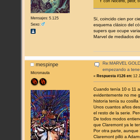
Y con Nocenti, peor, 
Mensajes: 5.125
Sí, coincido cien por c
Sexo:
esquema clásico del cóm
supers que ocupe varia
Marvel de mediados de l
Re:MARVEL GOLD
mespinpe
empezando a tene
Micronauta
«
Respuesta #126 en:
12 J
Cuando tenía 10 o 11 a
evidentemente no me gu
historia tenía su cosill
Unos cuantos años desp
el resto de la serie. P
De todos modos entiend
que Claremont ya le ten
Por otra parte, aunque
Claremont pilló a Adam