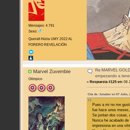
Mensajes: 4.791
Sexo:
Queralt-Núria UMY 2022 AL
FORERO REVELACIÓN
Re:MARVEL GOLD
Marvel Zuvembie
empezando a tene
Olímpico
«
Respuesta #125 en:
08 J
Cita de: Jonaber en 07 Julio,
Pues a mi no me gusta.
fue hace unos meses,
Se juntan dos cosas, 
Nunca he acabado de d
impresiona en una vit