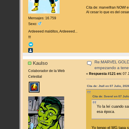
Cita de: marvelfran NOW! e
Al cesar lo que es del cesar,
Mensajes: 16.759
Sexo:
Ardeeeed malditos, Ardeeeed...
!!!
Re:MARVEL GOLD
Kaulso
empezando a tene
Colaborador de la Web
«
Respuesta #121 en:
07 J
Celestial
Cita de: Jtull en 07 Julio, 20
Cita de: Sverel en 07 Juli
Yo la leí cuando s
esa época.
Yo tengo el MG tapa se