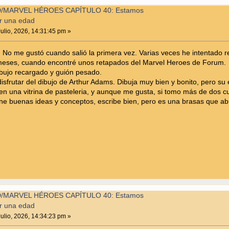
/MARVEL HÉROES CAPÍTULO 40: Estamos
r una edad
ulio, 2026, 14:31:45 pm »
No me gustó cuando salió la primera vez. Varias veces he intentado rel
 meses, cuando encontré unos retapados del Marvel Heroes de Forum.
ibujo recargado y guión pesado.
frutar del dibujo de Arthur Adams. Dibuja muy bien y bonito, pero su 
en una vitrina de pasteleria, y aunque me gusta, si tomo más de dos
iene buenas ideas y conceptos, escribe bien, pero es una brasas que ab
/MARVEL HÉROES CAPÍTULO 40: Estamos
r una edad
ulio, 2026, 14:34:23 pm »