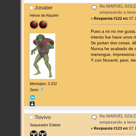
Re:MARVEL GOLD
Jonaber
empezando a tene
Héroe de Alquiler
«
Respuesta #122 en:
07 J
Pues a mi no me gusta. 
intento fue hace unos
Se juntan dos cosas, d
Nunca he acabado de dis
merengue, impresiona 
Y con Nocenti, peor, t
Mensajes: 3.332
Sexo:
Re:MARVEL GOLD
Tiovivo
empezando a tene
Saqueador Estelar
«
Respuesta #123 en:
07 J