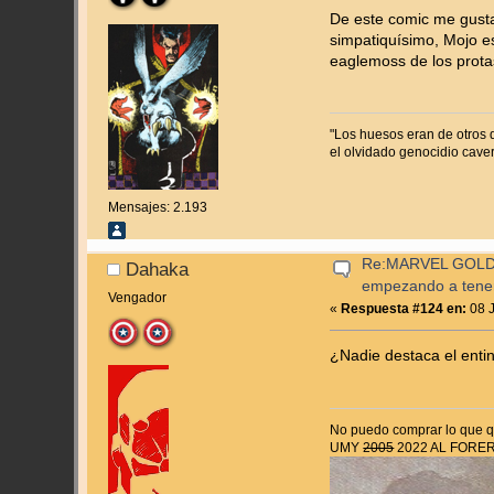
De este comic me gusta 
simpatiquísimo, Mojo es
eaglemoss de los protas
"Los huesos eran de otros 
el olvidado genocidio cav
Mensajes: 2.193
Re:MARVEL GOLD
Dahaka
empezando a tene
Vengador
«
Respuesta #124 en:
08 J
¿Nadie destaca el ent
No puedo comprar lo que qu
UMY
2005
2022 AL FORE