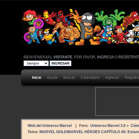
BIENVENIDO(A),
VISITANTE
. POR FAVOR,
INGRESA
O
REGÍSTRA
Inicio
Ayuda
Buscar
Calendario
Ingresar
Registr
Web del Universo Marvel
| Foro:
Universo Marvel 3.0
»
Cóm
Tema:
MARVEL GOLD/MARVEL HÉROES CAPÍTULO 40: Estamos