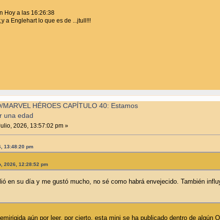
n Hoy a las 16:26:38
y a Englehart lo que es de ...jtull!!!
/MARVEL HÉROES CAPÍTULO 40: Estamos
r una edad
ulio, 2026, 13:57:02 pm »
26, 13:48:20 pm
o, 2026, 12:28:52 pm
alió en su día y me gustó mucho, no sé como habrá envejecido. También influ
mirigida aún por leer, por cierto, esta mini se ha publicado dentro de algún 