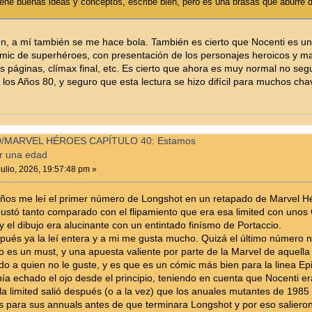
tiene buenas ideas y conceptos, escribe bien, pero es una brasas que aburre 
ien, a mí también se me hace bola. También es cierto que Nocenti es un
ic de superhéroes, con presentación de los personajes heroicos y malva
s páginas, clímax final, etc. Es cierto que ahora es muy normal no seg
os Años 80, y seguro que esta lectura se hizo difícil para muchos cha
/MARVEL HÉROES CAPÍTULO 40: Estamos
r una edad
ulio, 2026, 19:57:48 pm »
ños me leí el primer número de Longshot en un retapado de Marvel Hé
stó tanto comparado con el flipamiento que era esa limited con unos
a y el dibujo era alucinante con un entintado finísmo de Portaccio.
ués ya la leí entera y a mi me gusta mucho. Quizá el último número
ero es un must, y una apuesta valiente por parte de la Marvel de aquell
o a quien no le guste, y es que es un cómic más bien para la linea E
ía echado el ojo desde el principio, teniendo en cuenta que Nocenti er
 la limited salió después (o a la vez) que los anuales mutantes de 19
s para sus annuals antes de que terminara Longshot y por eso saliero