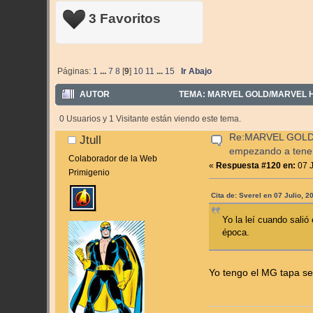
3 Favoritos
Páginas:
1
...
7
8
[
9
]
10
11
...
15
Ir Abajo
AUTOR
TEMA: MARVEL GOLD/MARVEL H
0 Usuarios y 1 Visitante están viendo este tema.
Re:MARVEL GOLD
Jtull
empezando a tene
Colaborador de la Web
«
Respuesta #120 en:
07 J
Primigenio
Cita de: Sverel en 07 Julio, 
Yo la leí cuando sali
época.
Yo tengo el MG tapa sem