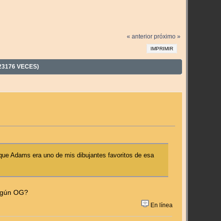
« anterior
próximo »
IMPRIMIR
3176 VECES)
que Adams era uno de mis dibujantes favoritos de esa
algún OG?
En línea