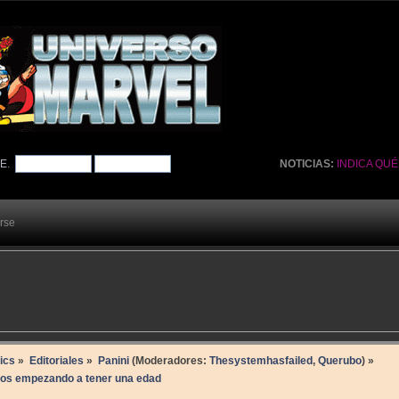
TE
.
NOTICIAS:
INDICA QU
arse
ics
»
Editoriales
»
Panini
(Moderadores:
Thesystemhasfailed
,
Querubo
) »
 empezando a tener una edad