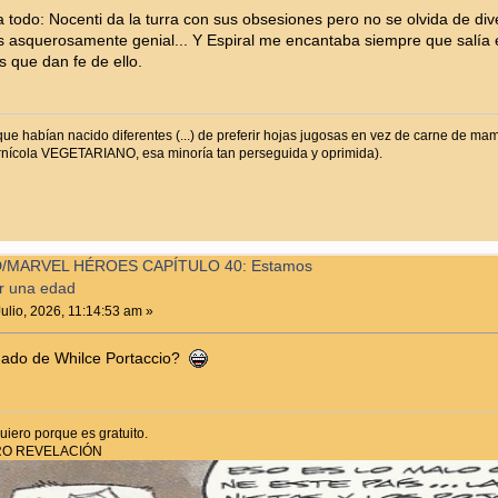
todo: Nocenti da la turra con sus obsesiones pero no se olvida de diver
 asquerosamente genial... Y Espiral me encantaba siempre que salía en 
 que dan fe de ello.
que habían nacido diferentes (...) de preferir hojas jugosas en vez de carne de 
ernícola VEGETARIANO, esa minoría tan perseguida y oprimida).
/MARVEL HÉROES CAPÍTULO 40: Estamos
r una edad
ulio, 2026, 11:14:53 am »
inado de Whilce Portaccio?
iero porque es gratuito.
RO REVELACIÓN