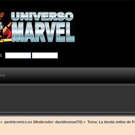
TE
.
arse
»
paninicomics.es
(Moderador:
davidmanuel76
) »
Tema:
La tienda online de 