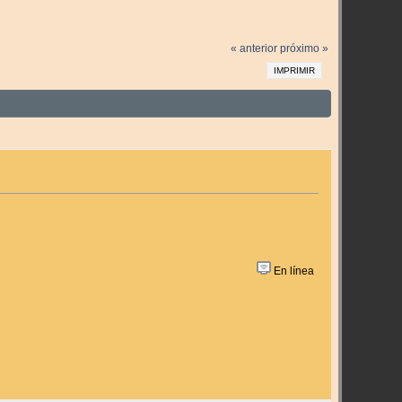
« anterior
próximo »
IMPRIMIR
En línea