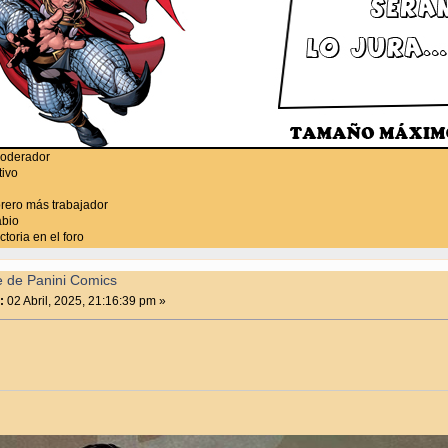
moderador
tivo
rero más trabajador
abio
toria en el foro
e de Panini Comics
:
02 Abril, 2025, 21:16:39 pm »