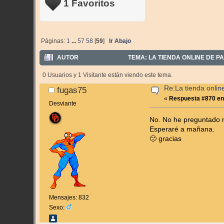
1 Favoritos
Páginas:
1
...
57
58
[
59
]
Ir Abajo
AUTOR
TEMA: LA TIENDA ONLINE DE PA
0 Usuarios y 1 Visitante están viendo este tema.
Re:La tienda onlin
fugas75
«
Respuesta #870 en
Desviante
No. No he preguntado 
Esperaré a mañana.
🙂 gracias
Mensajes: 832
Sexo: