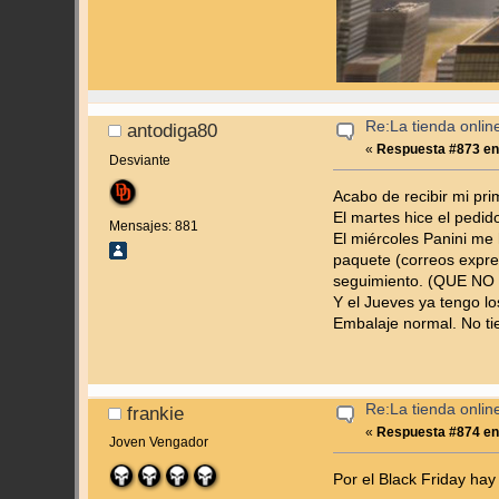
Re:La tienda onlin
antodiga80
«
Respuesta #873 en
Desviante
Acabo de recibir mi pri
El martes hice el pedid
Mensajes: 881
El miércoles Panini me
paquete (correos expr
seguimiento. (QUE N
Y el Jueves ya tengo lo
Embalaje normal. No ti
Re:La tienda onlin
frankie
«
Respuesta #874 en
Joven Vengador
Por el Black Friday ha