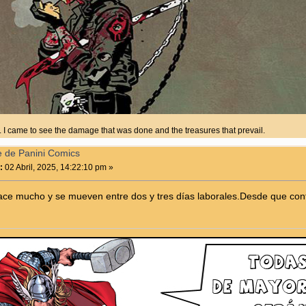
. I came to see the damage that was done and the treasures that prevail.
e de Panini Comics
:
02 Abril, 2025, 14:22:10 pm »
ace mucho y se mueven entre dos y tres días laborales.Desde que conf