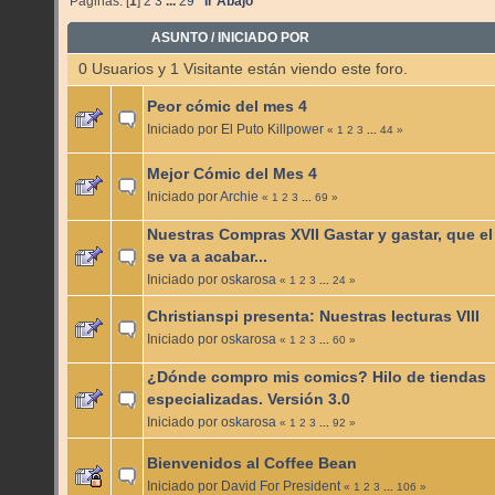
Páginas: [
1
]
2
3
...
29
Ir Abajo
ASUNTO
/
INICIADO POR
0 Usuarios y 1 Visitante están viendo este foro.
Peor cómic del mes 4
Iniciado por
El Puto Killpower
«
1
2
3
...
44
»
Mejor Cómic del Mes 4
Iniciado por
Archie
«
1
2
3
...
69
»
Nuestras Compras XVII Gastar y gastar, que e
se va a acabar...
Iniciado por
oskarosa
«
1
2
3
...
24
»
Christianspi presenta: Nuestras lecturas VIII
Iniciado por
oskarosa
«
1
2
3
...
60
»
¿Dónde compro mis comics? Hilo de tiendas
especializadas. Versión 3.0
Iniciado por
oskarosa
«
1
2
3
...
92
»
Bienvenidos al Coffee Bean
Iniciado por
David For President
«
1
2
3
...
106
»