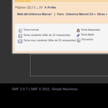
Páginas: [
1
]
2
3
...
29
Ir Arriba
Web del Universo Marvel
| Foro:
Universo Marvel 3.0
»
Otros
»
Tema normal
Tema bloqueado
Tema fijado
Tema candente (Más de 15 respuestas)
Encuesta
Tema muy candente (Más de 25 respuestas)
SMF 2.0.7
|
SMF © 2011
,
Simple Machines