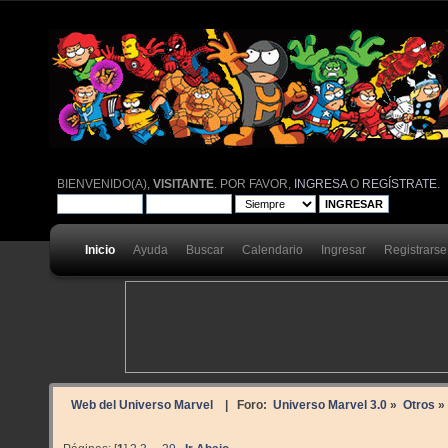
BIENVENIDO(A),
VISITANTE
. POR FAVOR,
INGRESA
O
REGÍSTRATE
.
Inicio
Ayuda
Buscar
Calendario
Ingresar
Registrarse
Web del Universo Marvel
| Foro:
Universo Marvel 3.0
»
Otros
»