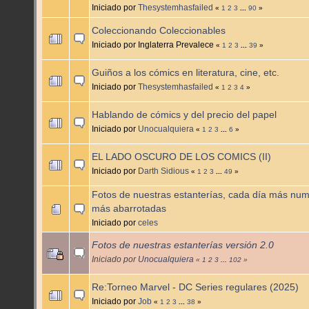
Iniciado por
Thesystemhasfailed
«
1
2
3
...
90
»
Coleccionando Coleccionables
Iniciado por Inglaterra Prevalece
«
1
2
3
...
39
»
Guiños a los cómics en literatura, cine, etc.
Iniciado por
Thesystemhasfailed
«
1
2
3
4
»
Hablando de cómics y del precio del papel
Iniciado por
Unocualquiera
«
1
2
3
...
6
»
EL LADO OSCURO DE LOS COMICS (II)
Iniciado por
Darth Sidious
«
1
2
3
...
49
»
Fotos de nuestras estanterías, cada día más nu
más abarrotadas
Iniciado por
celes
Fotos de nuestras estanterías versión 2.0
Iniciado por
Unocualquiera
«
1
2
3
...
102
»
Re:Torneo Marvel - DC Series regulares (2025)
Iniciado por
Job
«
1
2
3
...
38
»