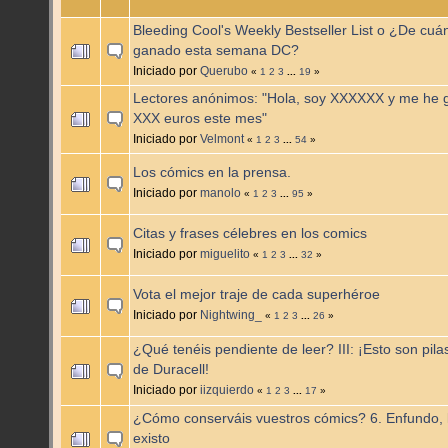
Bleeding Cool's Weekly Bestseller List o ¿De cuá
ganado esta semana DC?
Iniciado por
Querubo
«
1
2
3
...
19
»
Lectores anónimos: "Hola, soy XXXXXX y me he 
XXX euros este mes"
Iniciado por
Velmont
«
1
2
3
...
54
»
Los cómics en la prensa.
Iniciado por
manolo
«
1
2
3
...
95
»
Citas y frases célebres en los comics
Iniciado por
miguelito
«
1
2
3
...
32
»
Vota el mejor traje de cada superhéroe
Iniciado por
Nightwing_
«
1
2
3
...
26
»
¿Qué tenéis pendiente de leer? III: ¡Esto son pila
de Duracell!
Iniciado por
iizquierdo
«
1
2
3
...
17
»
¿Cómo conserváis vuestros cómics? 6. Enfundo, 
existo