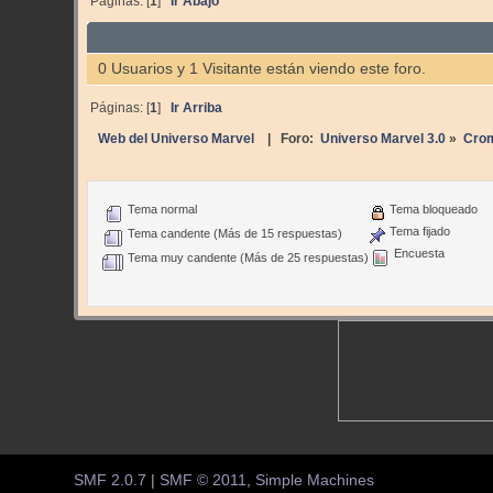
Páginas: [
1
]
Ir Abajo
0 Usuarios y 1 Visitante están viendo este foro.
Páginas: [
1
]
Ir Arriba
Web del Universo Marvel
| Foro:
Universo Marvel 3.0
»
Cro
Tema normal
Tema bloqueado
Tema fijado
Tema candente (Más de 15 respuestas)
Encuesta
Tema muy candente (Más de 25 respuestas)
SMF 2.0.7
|
SMF © 2011
,
Simple Machines