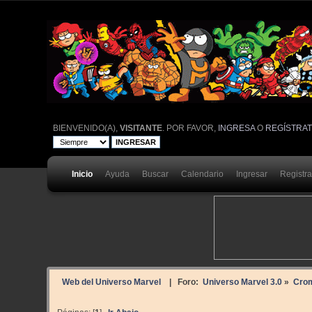
BIENVENIDO(A),
VISITANTE
. POR FAVOR,
INGRESA
O
REGÍSTRA
Inicio
Ayuda
Buscar
Calendario
Ingresar
Registr
Web del Universo Marvel
| Foro:
Universo Marvel 3.0
»
Cro