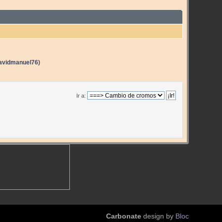
avidmanuel76
)
Ir a:
Carbonate
design by
Bloc