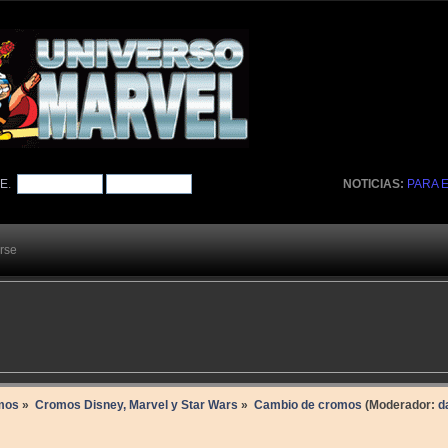
TE
.
NOTICIAS:
PARA 
arse
mos
»
Cromos Disney, Marvel y Star Wars
»
Cambio de cromos
(Moderador:
d