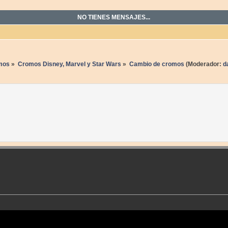
NO TIENES MENSAJES...
mos
»
Cromos Disney, Marvel y Star Wars
»
Cambio de cromos
(Moderador:
d