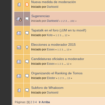
Nueva medida de moderación
Iniciado por
Darkseid
Sugerencias
Iniciado por
Darkseid
«
1
2
3
...
101
»
Tapatalk en el foro (¡UM en tu movil!)
Iniciado por
Koto
«
1
2
3
...
12
»
Elecciones a moderador 2015
Iniciado por
Essex
«
1
2
3
...
13
»
Candidaturas oficiales a moderador
Iniciado por
Essex
«
1
2
3
...
12
»
Organizando el Ranking de Tomos
Iniciado por
Eleder
«
1
2
3
...
13
»
Subforo de Whakoom
Iniciado por
Darkseid
Páginas: [
1
]
2
3
4
Ir Arriba