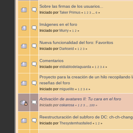
Sobre las firmas de los usuarios...
Iniciado por
Taker Primus
«
1
2
3
...
6
»
Imágenes en el foro
Iniciado por
Murry
«
1
2
»
Nueva funcionalidad del foro: Favoritos
Iniciado por
Darkseid
«
1
2
3
»
Comentarios
Iniciado por
eldiablodelaguarda
«
1
2
3
4
»
Proyecto para la creación de un hilo recopilando 
reseñas del foro
Iniciado por
miguelito
«
1
2
3
4
»
Activación de avatares II: Tu cara en el foro
Iniciado por
oskarosa
«
1
2
3
...
100
»
Reestructuración del subforo de DC: ch-ch-chang
Iniciado por
Thesystemhasfailed
«
1
2
»