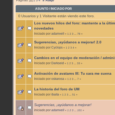
Páginas: [
1
]
2
3
4
Ir Abajo
ASUNTO
/
INICIADO POR
0 Usuarios y 1 Visitante están viendo este foro.
Los nuevos hilos del foro: mantente a la últim
novedades
Iniciado por
adamvell
«
1
2
3
...
78
»
Sugerencias, ¡ayúdanos a mejorar! 2.0
Iniciado por
Cyclops
«
1
2
3
4
»
Cambios en el equipo de moderación / admini
Iniciado por
Darkseid
«
1
2
3
...
33
»
Activación de avatares III: Tu cara me suena
Iniciado por
oskarosa
«
1
2
3
...
7
»
La historia del foro de UM
Iniciado por
ibaita
«
1
2
3
...
51
»
Sugerencias, ¡ayúdanos a mejorar!
Iniciado por
adamvell
«
1
2
3
...
101
»