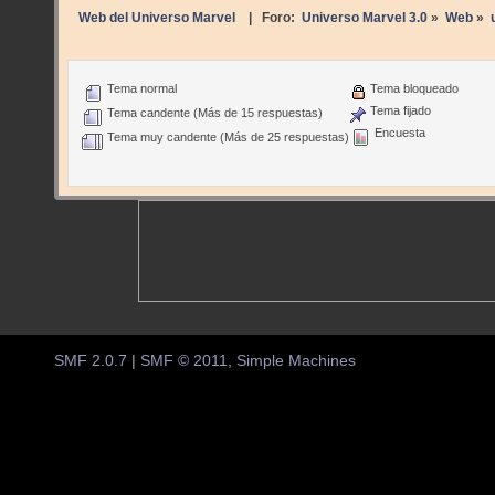
Web del Universo Marvel
| Foro:
Universo Marvel 3.0
»
Web
»
Tema normal
Tema bloqueado
Tema fijado
Tema candente (Más de 15 respuestas)
Encuesta
Tema muy candente (Más de 25 respuestas)
SMF 2.0.7
|
SMF © 2011
,
Simple Machines