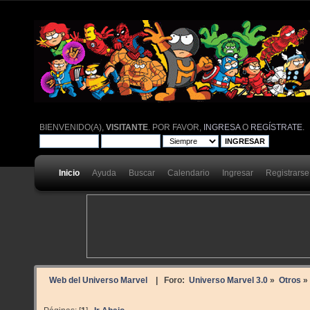
BIENVENIDO(A),
VISITANTE
. POR FAVOR,
INGRESA
O
REGÍSTRATE
.
Inicio
Ayuda
Buscar
Calendario
Ingresar
Registrarse
Web del Universo Marvel
| Foro:
Universo Marvel 3.0
»
Otros
»