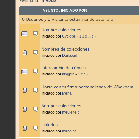
Páginas: [
1
]
Ir Abajo
ASUNTO
/
INICIADO POR
0 Usuarios y 1 Visitante están viendo este foro.
Nombre colecciones
Iniciado por
Cyclops
«
1
2
3
...
5
»
Nombres de colecciones
Iniciado por
Darkseid
Intercambio de cómics
Iniciado por
kingpin
«
1
2
3
»
Hazte con tu firma personalizada de Whakoom
Iniciado por
Mena
Agrupar colecciones
Iniciado por
hyrulefield
Listados
Iniciado por
manolof