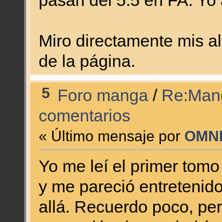
pasan del 5.5 en FA. Yo
Miro directamente mis a
de la página.
5
Foro manga
/
Re:Mang
comentarios
« Último mensaje por
OMN
Yo me leí el primer tom
y me pareció entreteni
allá. Recuerdo poco, pe