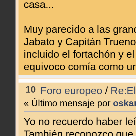
casa...
Muy parecido a las grand
Jabato y Capitán Trueno..
incluido el fortachón y e
equivoco comía como un
10
Foro europeo
/
Re:El
« Último mensaje por
oska
Yo no recuerdo haber le
También reconozco que 