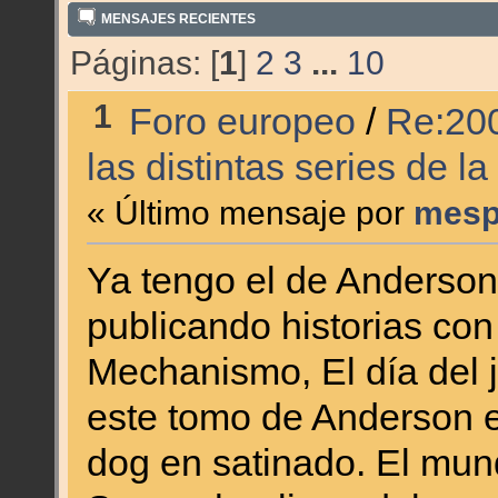
MENSAJES RECIENTES
Páginas: [
1
]
2
3
...
10
1
Foro europeo
/
Re:200
las distintas series de la
« Último mensaje por
mesp
Ya tengo el de Anderson
publicando historias con
Mechanismo, El día del j
este tomo de Anderson e
dog en satinado. El mun