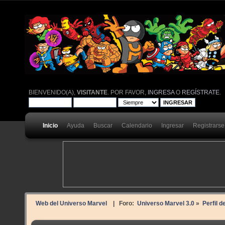
BIENVENIDO(A),
VISITANTE
. POR FAVOR,
INGRESA
O
REGÍSTRATE
.
Inicio
Ayuda
Buscar
Calendario
Ingresar
Registrarse
Web del Universo Marvel
| Foro:
Universo Marvel 3.0
»
Perfil d