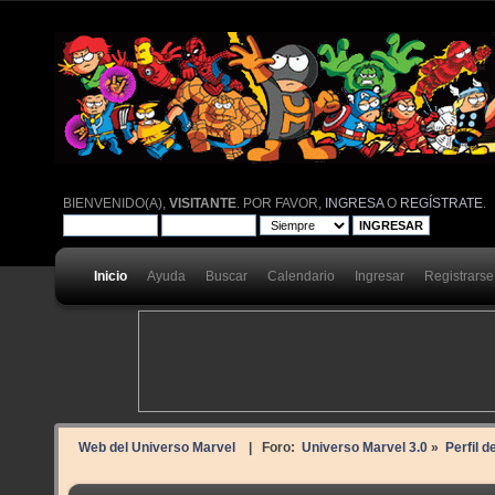
BIENVENIDO(A),
VISITANTE
. POR FAVOR,
INGRESA
O
REGÍSTRATE
.
Inicio
Ayuda
Buscar
Calendario
Ingresar
Registrarse
Web del Universo Marvel
| Foro:
Universo Marvel 3.0
»
Perfil d