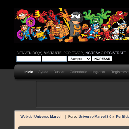
BIENVENIDO(A),
VISITANTE
. POR FAVOR,
INGRESA
O
REGÍSTRATE
.
Inicio
Ayuda
Buscar
Calendario
Ingresar
Registrarse
Web del Universo Marvel
| Foro:
Universo Marvel 3.0
»
Perfil d