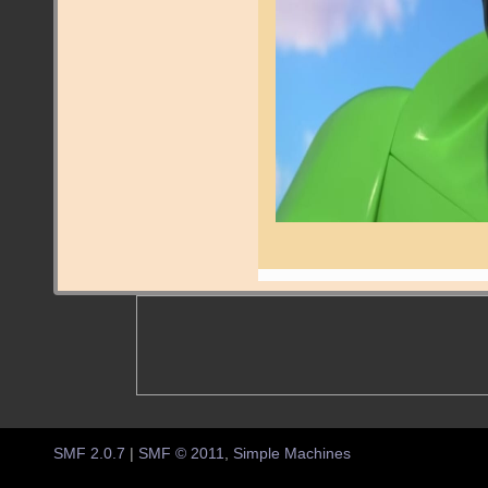
SMF 2.0.7
|
SMF © 2011
,
Simple Machines