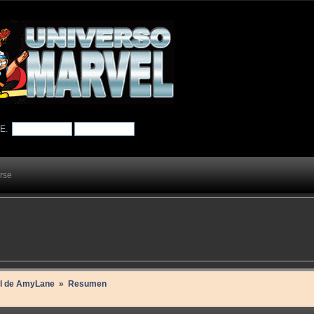
TE
.
arse
il de AmyLane 
»
Resumen