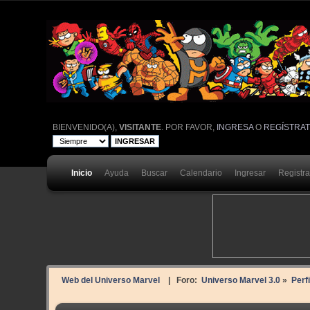
BIENVENIDO(A),
VISITANTE
. POR FAVOR,
INGRESA
O
REGÍSTRA
Inicio
Ayuda
Buscar
Calendario
Ingresar
Registr
Web del Universo Marvel
| Foro:
Universo Marvel 3.0
»
Perf