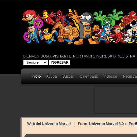
BIENVENIDO(A),
VISITANTE
. POR FAVOR,
INGRESA
O
REGÍSTRA
Inicio
Ayuda
Buscar
Calendario
Ingresar
Registr
Web del Universo Marvel
| Foro:
Universo Marvel 3.0
»
Perf