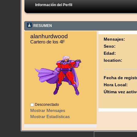
Información del Perfil
RESUMEN
alanhurdwood 
Mensajes:
Cartero de los 4F
Sexo:
Edad:
location:
Fecha de regist
Hora Local:
Última vez activ
Desconectado
Mostrar Mensajes
Mostrar Estadísticas