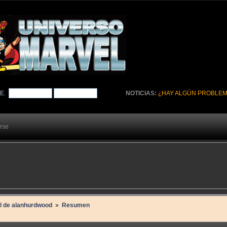
TE
.
NOTICIAS:
¿HAY ALGÚN PROBLEM
arse
il de alanhurdwood 
»
Resumen