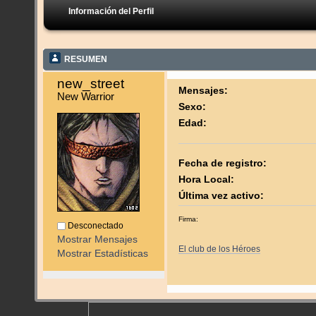
Información del Perfil
RESUMEN
new_street 
Mensajes:
New Warrior
Sexo:
Edad:
Fecha de registro:
Hora Local:
Última vez activo:
Firma:
Desconectado
Mostrar Mensajes
El club de los Héroes
Mostrar Estadísticas