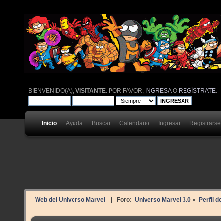
BIENVENIDO(A),
VISITANTE
. POR FAVOR,
INGRESA
O
REGÍSTRATE
.
Inicio
Ayuda
Buscar
Calendario
Ingresar
Registrarse
Web del Universo Marvel
| Foro:
Universo Marvel 3.0
»
Perfil d