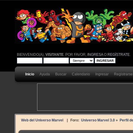
BIENVENIDO(A),
VISITANTE
. POR FAVOR,
INGRESA
O
REGÍSTRATE
.
Inicio
Ayuda
Buscar
Calendario
Ingresar
Registrarse
Web del Universo Marvel
| Foro:
Universo Marvel 3.0
»
Perfil 