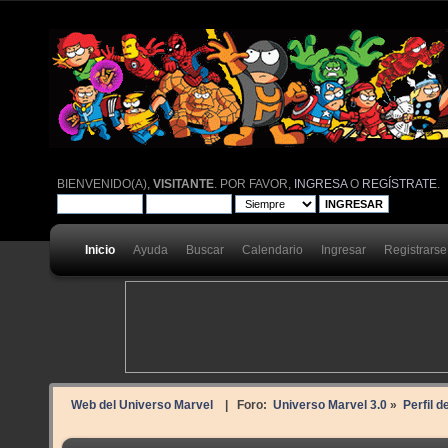
BIENVENIDO(A),
VISITANTE
. POR FAVOR,
INGRESA
O
REGÍSTRATE
.
Inicio
Ayuda
Buscar
Calendario
Ingresar
Registrarse
Web del Universo Marvel
| Foro:
Universo Marvel 3.0
»
Perfil d