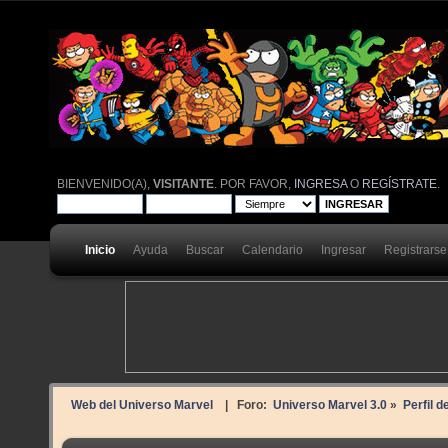
BIENVENIDO(A),
VISITANTE
. POR FAVOR,
INGRESA
O
REGÍSTRATE
.
Inicio
Ayuda
Buscar
Calendario
Ingresar
Registrarse
Web del Universo Marvel
| Foro:
Universo Marvel 3.0
»
Perfil 