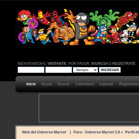
BIENVENIDO(A),
VISITANTE
. POR FAVOR,
INGRESA
O
REGÍSTRATE
.
Inicio
Ayuda
Buscar
Calendario
Ingresar
Registrarse
Web del Universo Marvel
| Foro:
Universo Marvel 3.0
»
Perfil d