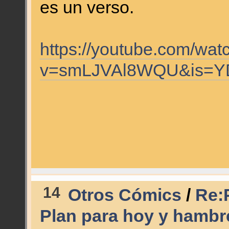
es un verso.
https://youtube.com/wat
v=smLJVAl8WQU&is=Y
14
Otros Cómics
/
Re:
Plan para hoy y hamb