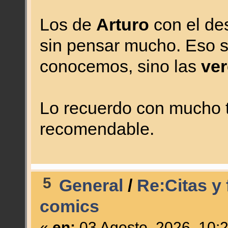
Los de
Arturo
con el de
sin pensar mucho. Eso sí
conocemos, sino las
ve
Lo recuerdo con mucho te
recomendable.
5
General
/
Re:Citas y 
comics
«
en:
03 Agosto, 2026, 10: