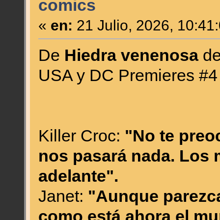
comics
«
en:
21 Julio, 2026, 10:41
De
Hiedra venenosa
de
USA y DC Premieres #4 
Killer Croc:
"No te preo
nos pasará nada. Los 
adelante".
Janet:
"Aunque parezca 
como está ahora el mu