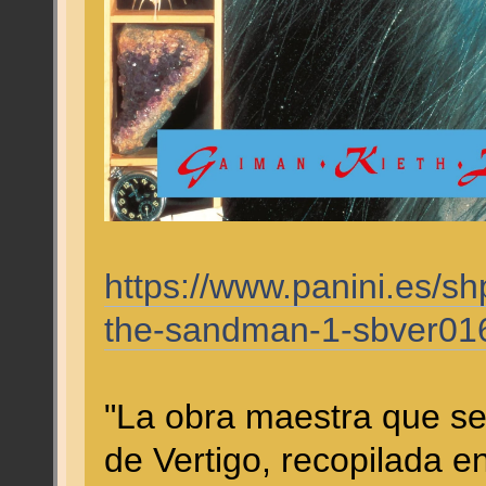
https://www.panini.es/sh
the-sandman-1-sbver01
"La obra maestra que se
de Vertigo, recopilada e