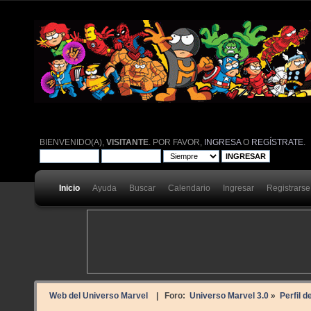
BIENVENIDO(A),
VISITANTE
. POR FAVOR,
INGRESA
O
REGÍSTRATE
.
Inicio
Ayuda
Buscar
Calendario
Ingresar
Registrarse
Web del Universo Marvel
| Foro:
Universo Marvel 3.0
»
Perfil 