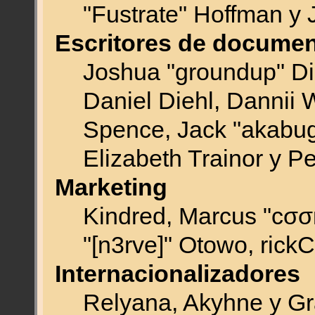
"Fustrate" Hoffman y 
Escritores de documen
Joshua "groundup" Dic
Daniel Diehl, Dannii 
Spence, Jack "akabu
Elizabeth Trainor y P
Marketing
Kindred, Marcus "cσσ
"[n3rve]" Otowo, rick
Internacionalizadores
Relyana, Akyhne y G