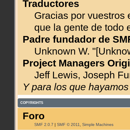
Traductores
Gracias por vuestros 
que la gente de todo
Padre fundador de SM
Unknown W. "[Unknow
Project Managers Orig
Jeff Lewis, Joseph F
Y para los que hayamos 
COPYRIGHTS
Foro
SMF 2.0.7
|
SMF © 2011
,
Simple Machines