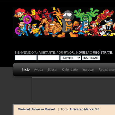
BIENVENIDO(A),
VISITANTE
. POR FAVOR,
INGRESA
O
REGÍSTRATE
.
Inicio
Ayuda
Buscar
Calendario
Ingresar
Registrarse
Web del Universo Marvel
| Foro:
Universo Marvel 3.0