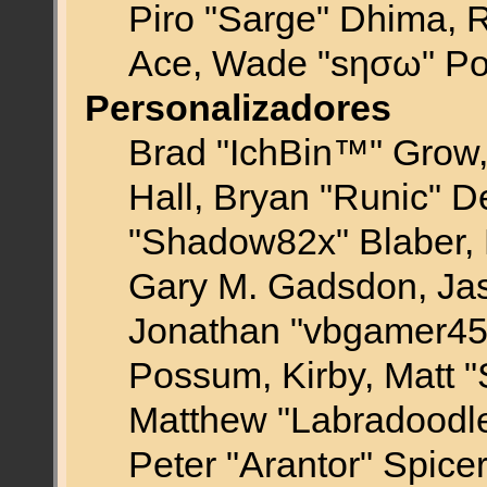
Piro "Sarge" Dhima, R
Ace, Wade "sησω" Po
Personalizadores
Brad "IchBin™" Gro
Hall, Bryan "Runic" D
"Shadow82x" Blaber, 
Gary M. Gadsdon, Jas
Jonathan "vbgamer45" 
Possum, Kirby, Matt
Matthew "Labradoodle
Peter "Arantor" Spice