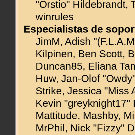
"Orstio" Hildebrandt, 
winrules
Especialistas de sopor
JimM, Adish "(F.L.A.M.
Kilpinen, Ben Scott, 
Duncan85, Eliana Tame
Huw, Jan-Olof "Owdy"
Strike, Jessica "Miss
Kevin "greyknight17" H
Mattitude, Mashby, Mic
MrPhil, Nick "Fizzy" D