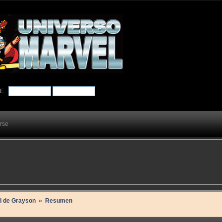
TE
.
arse
il de Grayson 
»
Resumen