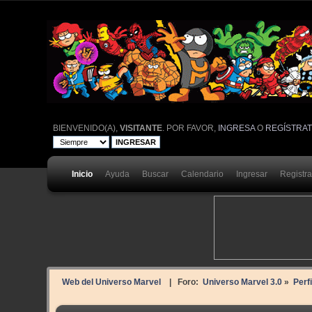
BIENVENIDO(A),
VISITANTE
. POR FAVOR,
INGRESA
O
REGÍSTRA
Inicio
Ayuda
Buscar
Calendario
Ingresar
Registr
Web del Universo Marvel
| Foro:
Universo Marvel 3.0
»
Perf