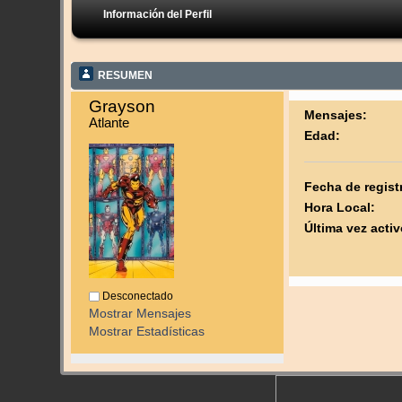
Información del Perfil
RESUMEN
Grayson 
Mensajes:
Atlante
Edad:
Fecha de regist
Hora Local:
Última vez activ
Desconectado
Mostrar Mensajes
Mostrar Estadísticas