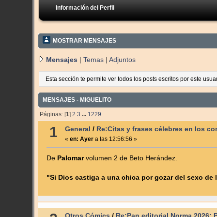
Información del Perfil
MOSTRAR MENSAJES
Mensajes
|
Temas
|
Adjuntos
Esta sección te permite ver todos los posts escritos por este usu
MENSAJES - MIGUELITO
Páginas: [
1
]
2
3
...
1229
1
General
/
Re:Citas y frases célebres en los c
«
en:
Ayer
a las 12:56:56 »
De
Palomar
volumen 2 de Beto Herández.
"Si Dios castiga a una chica por gozar del sexo de 
Otros Cómics
/
Re:Pan editorial Norma 2026: