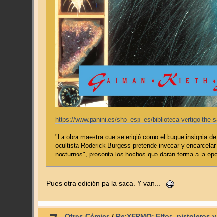
https://www.panini.es/shp_esp_es/biblioteca-vertigo-the
"La obra maestra que se erigió como el buque insignia de 
ocultista Roderick Burgess pretende invocar y encarcelar
nocturnos", presenta los hechos que darán forma a la epo
Pues otra edición pa la saca. Y van...
Otros Cómics
/
Re:YERMO: Elfos, pistoleros y