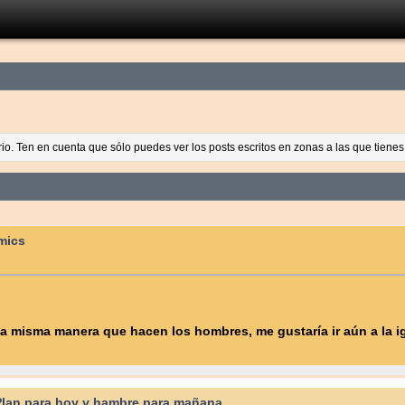
ario. Ten en cuenta que sólo puedes ver los posts escritos en zonas a las que tien
omics
la misma manera que hacen los hombres, me gustaría ir aún a la igl
 Plan para hoy y hambre para mañana