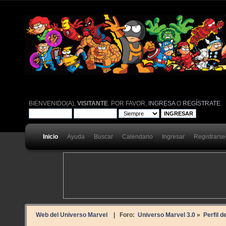
BIENVENIDO(A),
VISITANTE
. POR FAVOR,
INGRESA
O
REGÍSTRATE
.
Inicio
Ayuda
Buscar
Calendario
Ingresar
Registrarse
Web del Universo Marvel
| Foro:
Universo Marvel 3.0
»
Perfil d