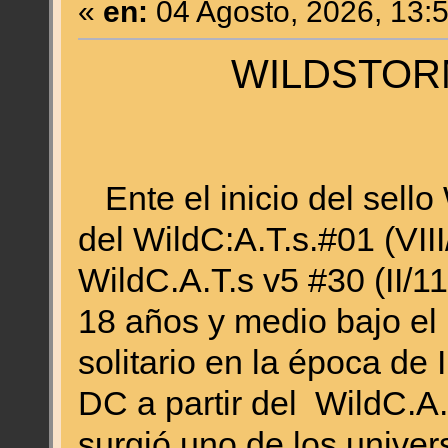
«
en:
04 Agosto, 2026, 13:
WILDSTORM 
Ente el inicio del sello
del WildC:A.T.s.#01 (VIII
WildC.A.T.s v5 #30 (II/1
18 años y medio bajo el
solitario en la época de
DC a partir del WildC.A.T
surgió uno de los unive