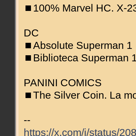
⏹️100% Marvel HC. X-23
DC
⏹️Absolute Superman 1
⏹️Biblioteca Superman 
PANINI COMICS
⏹️The Silver Coin. La mo
--
https://x.com/i/status/