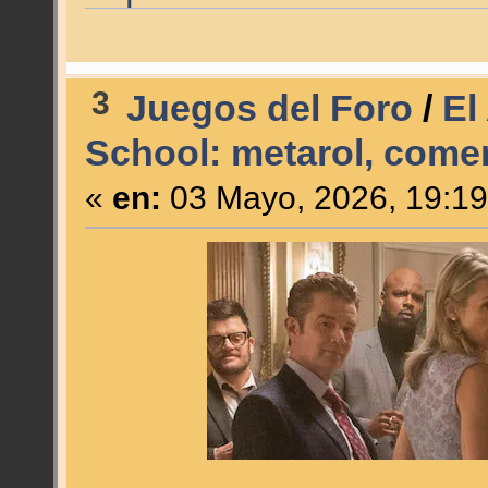
3
Juegos del Foro
/
El
School: metarol, come
«
en:
03 Mayo, 2026, 19:19