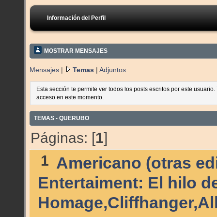
Información del Perfil
MOSTRAR MENSAJES
Mensajes
|
Temas
|
Adjuntos
Esta sección te permite ver todos los posts escritos por este usuario
acceso en este momento.
TEMAS - QUERUBO
Páginas: [
1
]
1
Americano (otras edi
Entertaiment: El hilo 
Homage,Cliffhanger,Alb