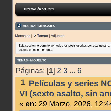
Información del Perfil
MOSTRAR MENSAJES
Mensajes
|
Temas
|
Adjuntos
Esta sección te permite ver todos los posts escritos por este usuario
acceso en este momento.
TEMAS - MIGUELITO
Páginas: [
1
]
2
3
...
6
1
Películas y series N
VI (sexto asalto, sin a
«
en:
29 Marzo, 2026, 12:4