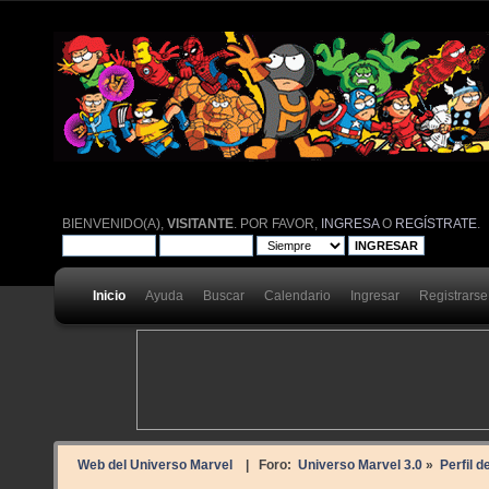
BIENVENIDO(A),
VISITANTE
. POR FAVOR,
INGRESA
O
REGÍSTRATE
.
Inicio
Ayuda
Buscar
Calendario
Ingresar
Registrarse
Web del Universo Marvel
| Foro:
Universo Marvel 3.0
»
Perfil d