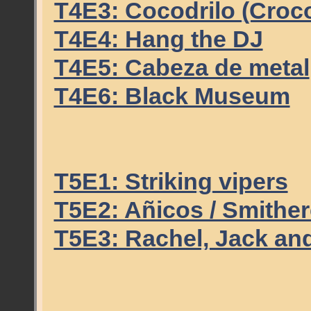
T4E3: Cocodrilo (Croco
T4E4: Hang the DJ
T4E5: Cabeza de metal
T4E6: Black Museum
T5E1: Striking vipers
T5E2: Añicos / Smithe
T5E3: Rachel, Jack an