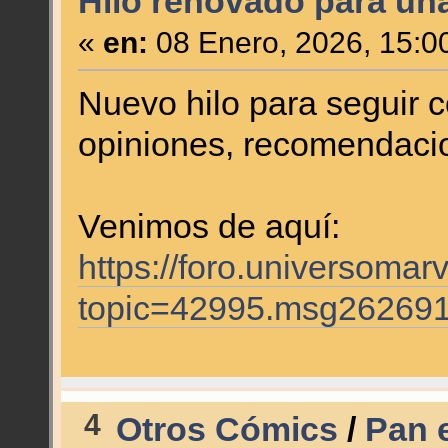
Hilo renovado para un
«
en:
08 Enero, 2026, 15:0
Nuevo hilo para seguir 
opiniones, recomendaci
Venimos de aquí:
https://foro.universomar
topic=42995.msg26269
4
Otros Cómics
/
Pan e