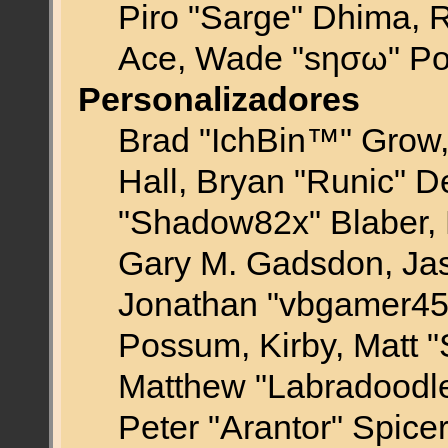
Piro "Sarge" Dhima, R
Ace, Wade "sησω" Po
Personalizadores
Brad "IchBin™" Gro
Hall, Bryan "Runic" D
"Shadow82x" Blaber, 
Gary M. Gadsdon, Jas
Jonathan "vbgamer45" 
Possum, Kirby, Matt
Matthew "Labradoodle
Peter "Arantor" Spice