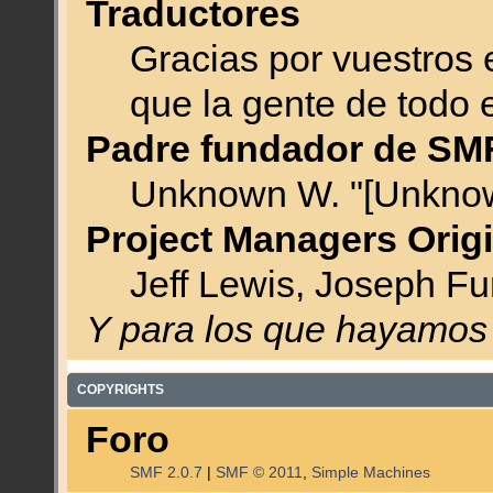
Traductores
Gracias por vuestros 
que la gente de todo
Padre fundador de SM
Unknown W. "[Unknow
Project Managers Orig
Jeff Lewis, Joseph F
Y para los que hayamos 
COPYRIGHTS
Foro
SMF 2.0.7
|
SMF © 2011
,
Simple Machines