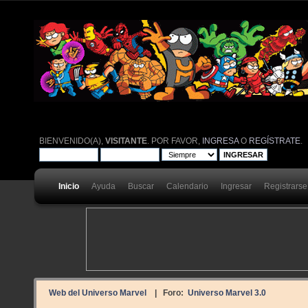
BIENVENIDO(A),
VISITANTE
. POR FAVOR,
INGRESA
O
REGÍSTRATE
.
Inicio
Ayuda
Buscar
Calendario
Ingresar
Registrarse
Web del Universo Marvel
| Foro:
Universo Marvel 3.0