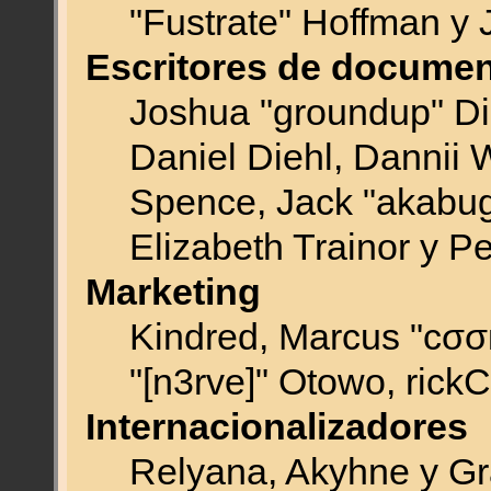
"Fustrate" Hoffman y 
Escritores de documen
Joshua "groundup" Dic
Daniel Diehl, Dannii 
Spence, Jack "akabu
Elizabeth Trainor y P
Marketing
Kindred, Marcus "cσσ
"[n3rve]" Otowo, rick
Internacionalizadores
Relyana, Akyhne y G