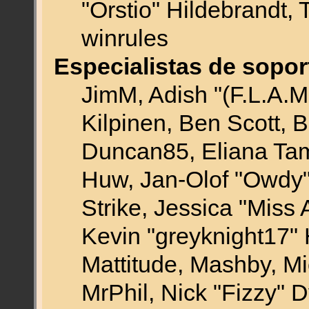
"Orstio" Hildebrandt, 
winrules
Especialistas de sopor
JimM, Adish "(F.L.A.M.
Kilpinen, Ben Scott, 
Duncan85, Eliana Tame
Huw, Jan-Olof "Owdy"
Strike, Jessica "Miss
Kevin "greyknight17" H
Mattitude, Mashby, Mic
MrPhil, Nick "Fizzy" D