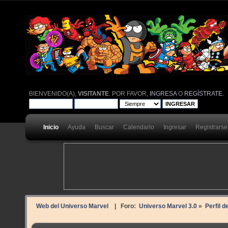
BIENVENIDO(A),
VISITANTE
. POR FAVOR,
INGRESA
O
REGÍSTRATE
.
Inicio
Ayuda
Buscar
Calendario
Ingresar
Registrarse
Web del Universo Marvel
| Foro:
Universo Marvel 3.0
»
Perfil de