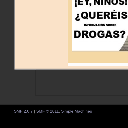
SMF 2.0.7
|
SMF © 2011
,
Simple Machines