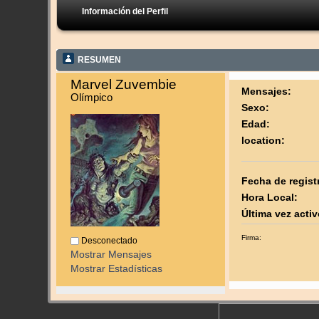
Información del Perfil
RESUMEN
Marvel Zuvembie 
Mensajes:
Olímpico
Sexo:
Edad:
location:
Fecha de regist
Hora Local:
Última vez activ
Firma:
Desconectado
Mostrar Mensajes
Mostrar Estadísticas