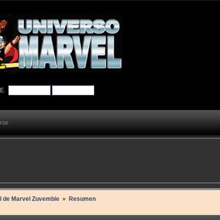
TE
.
arse
il de Marvel Zuvembie 
»
Resumen