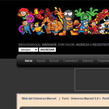
BIENVENIDO(A),
VISITANTE
. POR FAVOR,
INGRESA
O
REGÍSTRA
Inicio
Ayuda
Buscar
Calendario
Ingresar
Registr
Web del Universo Marvel
| Foro:
Universo Marvel 3.0
»
Perf