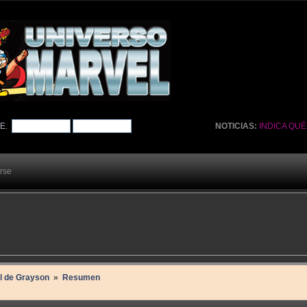
TE
.
NOTICIAS:
INDICA QU
arse
il de Grayson 
»
Resumen