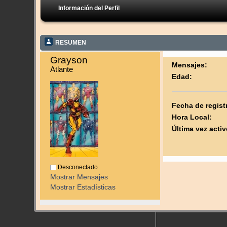
Información del Perfil
RESUMEN
Grayson 
Mensajes:
Atlante
Edad:
Fecha de regist
Hora Local:
Última vez activ
Desconectado
Mostrar Mensajes
Mostrar Estadísticas