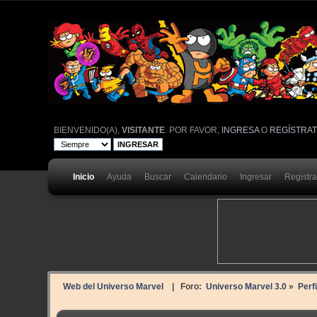
BIENVENIDO(A),
VISITANTE
. POR FAVOR,
INGRESA
O
REGÍSTRA
Inicio
Ayuda
Buscar
Calendario
Ingresar
Registr
Web del Universo Marvel
| Foro:
Universo Marvel 3.0
»
Perf