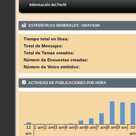
Información del Perfil
ESTADÍSTICAS GENERALES - GRAYSON
Tiempo total en línea:
Total de Mensajes:
Total de Temas creados:
Número de Encuestas creadas:
Número de Votos emitidos:
ACTIVIDAD DE PUBLICACIONES POR HORA
12
1 am
2 am
3 am
4 am
5 am
6 am
7 am
8 am
9 am
10
am
am