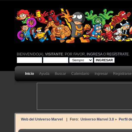
BIENVENIDO(A),
VISITANTE
. POR FAVOR,
INGRESA
O
REGÍSTRATE
.
Inicio
Ayuda
Buscar
Calendario
Ingresar
Registrarse
Web del Universo Marvel
| Foro:
Universo Marvel 3.0
»
Perfil d