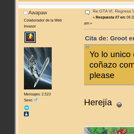
Re:GTA VI. Regresa Vi
Awapaw
«
Respuesta #7 en:
06 D
Colaborador de la Web
am »
Invasor
Cita de: Groot 
Yo lo unico
coñazo com
please
Mensajes: 2.523
Herejía
Sexo: