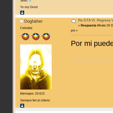
Sexo:
Yo soy Groot
Re:GTA VI. Regresa Vi
Dogfather
«
Respuesta #4 en:
05 D
Celestial
pm »
Por mi puede
Mensajes: 20.615
Siempre fiel al criterio