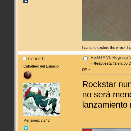
I came to explore the wreck. I
Re:GTA VI. Regresa Vi
sefiroth
«
Respuesta #2 en:
05 D
Caballero del Espacio
pm »
Rockstar nun
no será meno
lanzamiento 
Mensajes: 3.243