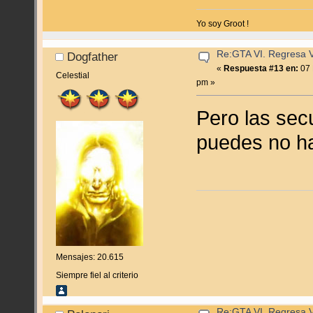
Yo soy Groot !
Re:GTA VI. Regresa Vi
Dogfather
«
Respuesta #13 en:
07 
Celestial
pm »
Pero las sec
puedes no ha
Mensajes: 20.615
Siempre fiel al criterio
Re:GTA VI. Regresa Vi