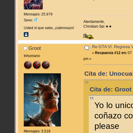
Mensajes: 25.979
Sexo:
Atentamente,
Christian-Spi ★★
Usted sí que sabe, ¡cabronazo!
Re:GTA VI. Regresa Vi
Groot
«
Respuesta #12 en:
07 
Inhumano
pm »
Cita de: Unocua
Cita de: Groot
Yo lo uni
coñazo c
please
Mensajes: 3.518