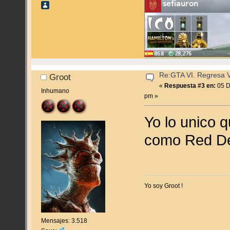
Re:GTA VI. Regresa Vi
Groot
«
Respuesta #3 en:
05 D
Inhumano
pm »
Yo lo unico 
como Red De
Yo soy Groot !
Mensajes: 3.518