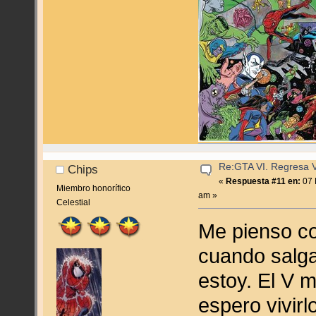
Re:GTA VI. Regresa Vi
Chips
«
Respuesta #11 en:
07 
Miembro honorífico
am »
Celestial
Me pienso c
cuando salga
estoy. El V m
espero vivirl