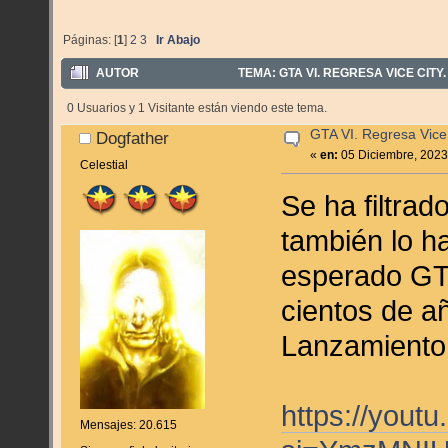
Páginas: [
1
]
2
3
Ir Abajo
AUTOR
TEMA: GTA VI. REGRESA VICE CITY.
0 Usuarios y 1 Visitante están viendo este tema.
GTA VI. Regresa Vice 
Dogfather
«
en:
05 Diciembre, 2023
Celestial
Se ha filtrad
también lo ha
esperado GTA
cientos de añ
Lanzamiento
https://you
Mensajes: 20.615