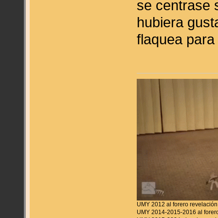
se centrase 
hubiera gust
flaquea para
UMY 2012 al forero revelación
UMY 2014-2015-2016 al forero