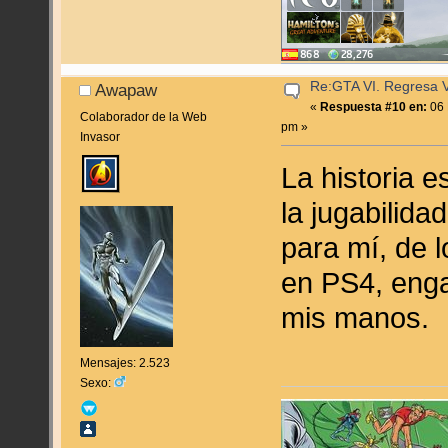
Re:GTA VI. Regresa Vi
Awapaw
«
Respuesta #10 en:
06 
Colaborador de la Web
pm »
Invasor
La historia e
la jugabilid
para mí, de 
en PS4, enga
mis manos.
Mensajes: 2.523
Sexo: