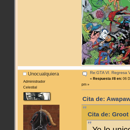
Re:GTA VI. Regresa Vi
Unocualquiera
«
Respuesta #8 en:
06 D
Administrador
pm »
Celestial
Cita de: Awapaw
Cita de: Groot
Yo lo uni