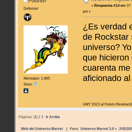
Polonori
«
Respuesta #14 en:
07 
Defensor
pm »
¿Es verdad 
de Rockstar 
universo? Yo 
que hicieron
cuarenta me
aficionado al 
Mensajes: 1.865
Sexo:
UMY 2023 al Forero Revelaci
Páginas: [
1
]
2
3
Ir Arriba
Web del Universo Marvel
| Foro:
Universo Marvel 3.0
»
JUEGO