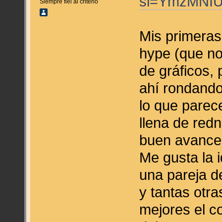
si=YmzMNI
Siempre fiel al criterio
Mis primeras
hype (que no
de gráficos,
ahí rondando
lo que parec
llena de red
buen avance
Me gusta la 
una pareja d
y tantas otra
mejores el c