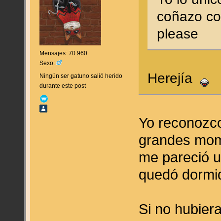
coñazo c
please
Mensajes: 70.960
Sexo:
Herejía
Ningún ser gatuno salió herido
durante este post
Yo reconozco
grandes mome
me pareció 
quedó dormi
Si no hubier