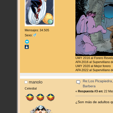
Mensajes: 34.505
Sexo:
UMY 2016 al Forero Revel
AFA 2016 al Supervillano de
UMY 2020 al Mejor forero
AFA 2022 al Supervillano de
Re:Los Picapiedra,
manolo
Barbera
Celestial
«
Respuesta #3 en:
22 May
¿Son más de adultos q