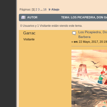
Páginas: [
1
]
2
3
...
16
Ir Abajo
AUTOR
TEMA: LOS PICAPIEDRA, DON GA
0 Usuarios y 1 Visitante están viendo este tema.
Los Picapiedra, Do
Garrac
Barbera
Visitante
«
en:
22 Mayo, 2017, 20:19