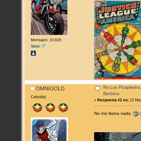
Mensajes: 10.826
Sexo:
Re:Los Picapiedra,
OMNIGOLD
Barbera
Celestial
«
Respuesta #2 en:
22 May
No me llama nada