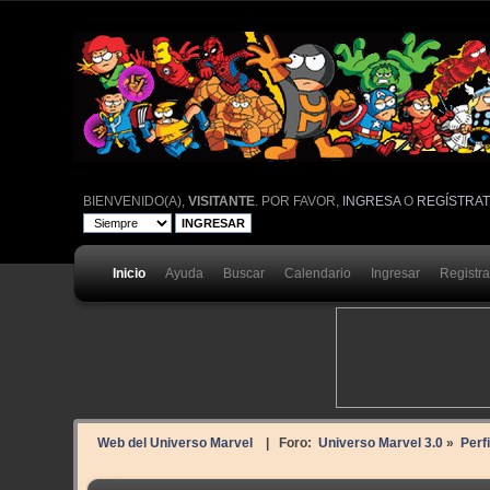
BIENVENIDO(A),
VISITANTE
. POR FAVOR,
INGRESA
O
REGÍSTRA
Inicio
Ayuda
Buscar
Calendario
Ingresar
Registr
Web del Universo Marvel
| Foro:
Universo Marvel 3.0
»
Perfi