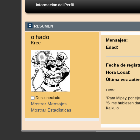
Información del Perfil
RESUMEN
olhado 
Mensajes:
Kree
Edad:
Fecha de regist
Hora Local:
Última vez activ
Firma:
Desconectado
"Para Mipey, por ej
"Si me hubiesen da
Mostrar Mensajes
Kalkulo
Mostrar Estadísticas