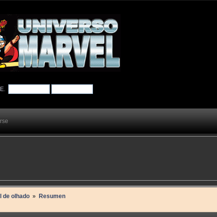
TE
.
arse
l de olhado 
»
Resumen