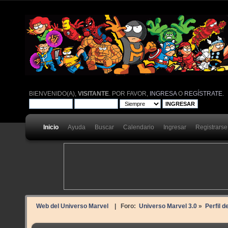
BIENVENIDO(A),
VISITANTE
. POR FAVOR,
INGRESA
O
REGÍSTRATE
.
Inicio
Ayuda
Buscar
Calendario
Ingresar
Registrarse
Web del Universo Marvel
| Foro:
Universo Marvel 3.0
»
Perfil 