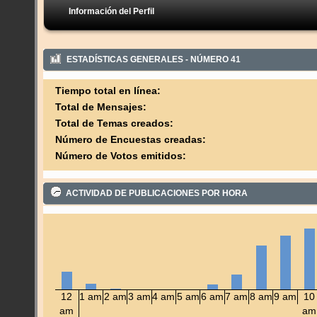
Información del Perfil
ESTADÍSTICAS GENERALES - NÚMERO 41
Tiempo total en línea:
Total de Mensajes:
Total de Temas creados:
Número de Encuestas creadas:
Número de Votos emitidos:
ACTIVIDAD DE PUBLICACIONES POR HORA
12
1 am
2 am
3 am
4 am
5 am
6 am
7 am
8 am
9 am
10
am
am