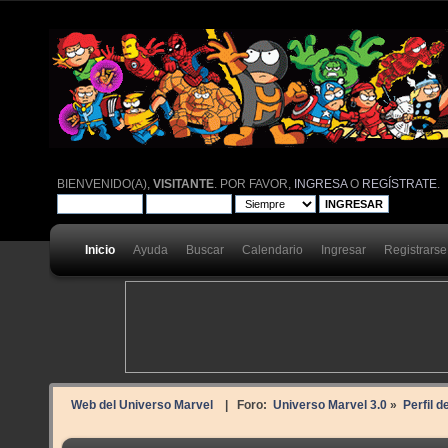
BIENVENIDO(A),
VISITANTE
. POR FAVOR,
INGRESA
O
REGÍSTRATE
.
Inicio
Ayuda
Buscar
Calendario
Ingresar
Registrarse
Web del Universo Marvel
| Foro:
Universo Marvel 3.0
»
Perfil 