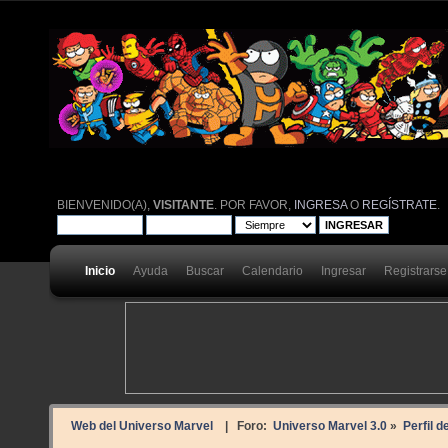
BIENVENIDO(A),
VISITANTE
. POR FAVOR,
INGRESA
O
REGÍSTRATE
.
Inicio
Ayuda
Buscar
Calendario
Ingresar
Registrarse
Web del Universo Marvel
| Foro:
Universo Marvel 3.0
»
Perfil 