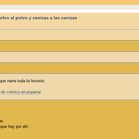
Polvo al polvo y cenizas a las cenizas
ue narra toda la historia:
n-dc-comics-en-espana/
ne.
 que hay por ahí .