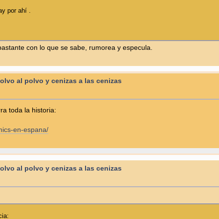
y por ahí .
bastante con lo que se sabe, rumorea y especula.
Polvo al polvo y cenizas a las cenizas
a toda la historia:
mics-en-espana/
Polvo al polvo y cenizas a las cenizas
ia: