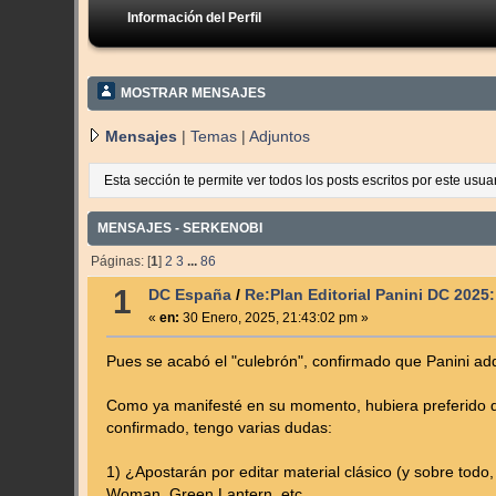
Información del Perfil
MOSTRAR MENSAJES
Mensajes
|
Temas
|
Adjuntos
Esta sección te permite ver todos los posts escritos por este usu
MENSAJES - SERKENOBI
Páginas: [
1
]
2
3
...
86
1
DC España
/
Re:Plan Editorial Panini DC 2025
«
en:
30 Enero, 2025, 21:43:02 pm »
Pues se acabó el "culebrón", confirmado que Panini ad
Como ya manifesté en su momento, hubiera preferido qu
confirmado, tengo varias dudas:
1) ¿Apostarán por editar material clásico (y sobre to
Woman, Green Lantern, etc.