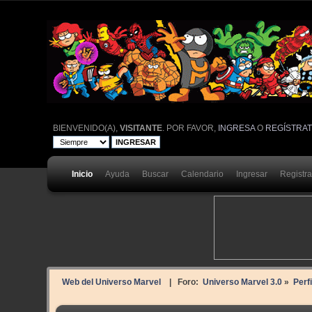
BIENVENIDO(A),
VISITANTE
. POR FAVOR,
INGRESA
O
REGÍSTRA
Inicio
Ayuda
Buscar
Calendario
Ingresar
Registr
Web del Universo Marvel
| Foro:
Universo Marvel 3.0
»
Perf