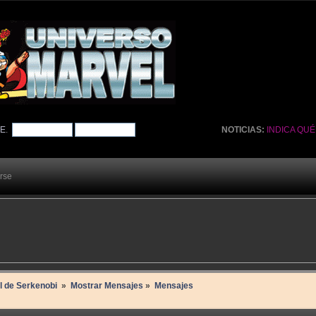
TE
.
NOTICIAS:
INDICA QU
arse
il de Serkenobi 
»
Mostrar Mensajes
»
Mensajes