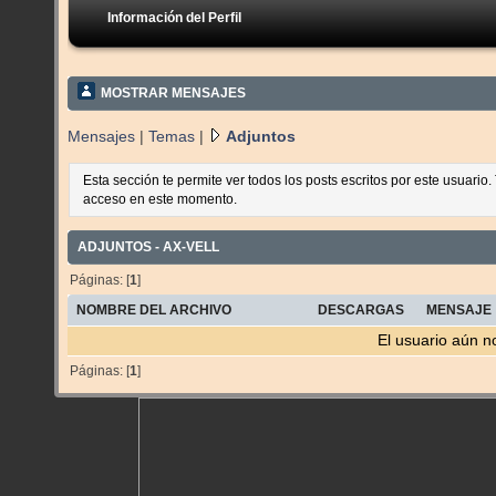
Información del Perfil
MOSTRAR MENSAJES
Mensajes
|
Temas
|
Adjuntos
Esta sección te permite ver todos los posts escritos por este usuario
acceso en este momento.
ADJUNTOS - AX-VELL
Páginas: [
1
]
NOMBRE DEL ARCHIVO
DESCARGAS
MENSAJE
El usuario aún n
Páginas: [
1
]