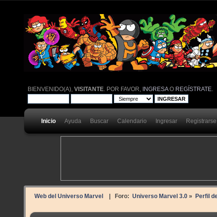
BIENVENIDO(A),
VISITANTE
. POR FAVOR,
INGRESA
O
REGÍSTRATE
.
Inicio
Ayuda
Buscar
Calendario
Ingresar
Registrarse
Web del Universo Marvel
| Foro:
Universo Marvel 3.0
»
Perfil d