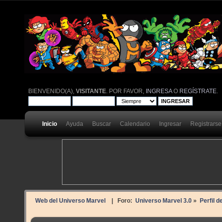
BIENVENIDO(A),
VISITANTE
. POR FAVOR,
INGRESA
O
REGÍSTRATE
.
Inicio
Ayuda
Buscar
Calendario
Ingresar
Registrarse
Web del Universo Marvel
| Foro:
Universo Marvel 3.0
»
Perfil d