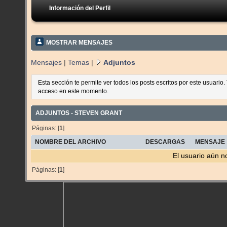
Información del Perfil
MOSTRAR MENSAJES
Mensajes
|
Temas
|
Adjuntos
Esta sección te permite ver todos los posts escritos por este usuario
acceso en este momento.
ADJUNTOS - STEVEN GRANT
Páginas: [
1
]
NOMBRE DEL ARCHIVO
DESCARGAS
MENSAJE
El usuario aún n
Páginas: [
1
]