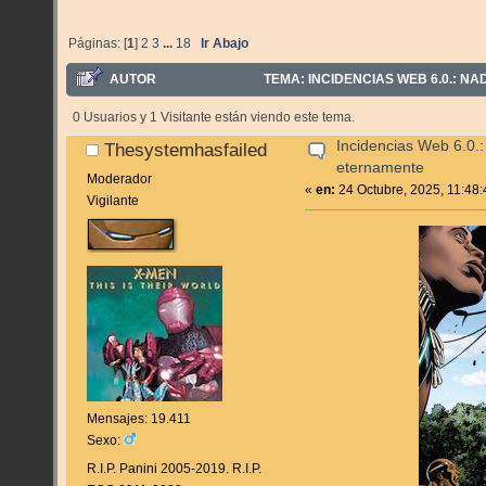
Páginas: [
1
]
2
3
...
18
Ir Abajo
AUTOR
TEMA: INCIDENCIAS WEB 6.0.: N
0 Usuarios y 1 Visitante están viendo este tema.
Incidencias Web 6.0.
Thesystemhasfailed
eternamente
Moderador
«
en:
24 Octubre, 2025, 11:48
Vigilante
Mensajes: 19.411
Sexo:
R.I.P. Panini 2005-2019. R.I.P.