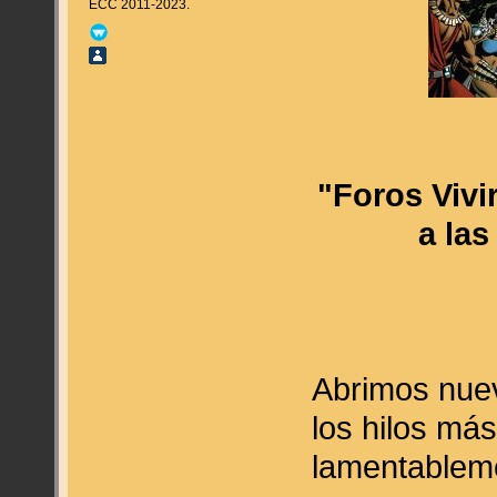
ECC 2011-2023.
"Foros Vivi
a las
Abrimos nuev
los hilos más
lamentablem