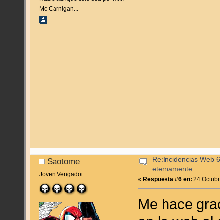
Mc Carnigan...
Re:Incidencias Web 6
Saotome
eternamente
Joven Vengador
«
Respuesta #6 en:
24 Octubr
Me hace grac