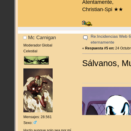
Atentamente,
Christian-Spi ★★
Re:Incidencias Web 6
Mc Carnigan
eternamente
Moderador Global
«
Respuesta #5 en:
24 Octubr
Celestial
Sálvanos, Mu
Mensajes: 28.561
Sexo:
Hazlo aunque solo sea por mí...