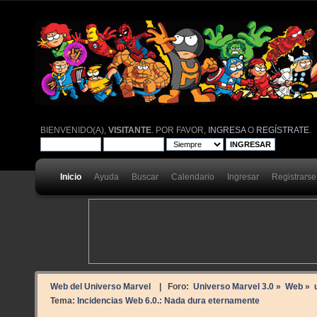
BIENVENIDO(A),
VISITANTE
. POR FAVOR,
INGRESA
O
REGÍSTRATE
.
Inicio
Ayuda
Buscar
Calendario
Ingresar
Registrarse
Web del Universo Marvel
| Foro:
Universo Marvel 3.0
»
Web
»
Tema:
Incidencias Web 6.0.: Nada dura eternamente