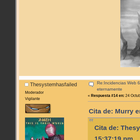
Re:Incidencias Web 6
Thesystemhasfailed
eternamente
Moderador
«
Respuesta #14 en:
24 Octub
Vigilante
Cita de: Murry 
Cita de: Thes
15:37:19 pm