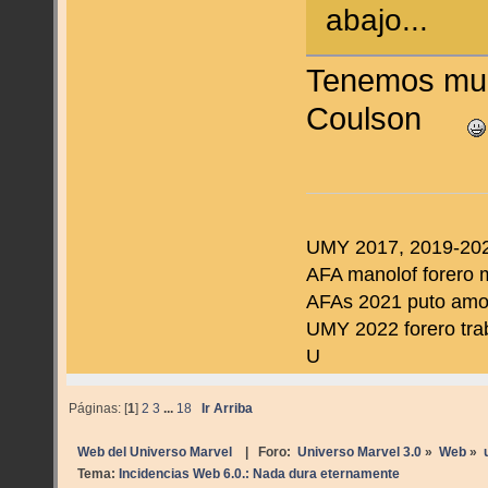
abajo...
Tenemos muc
Coulson
UMY 2017, 2019-202
AFA manolof forero 
AFAs 2021 puto amo d
UMY 2022 forero tra
U
Páginas: [
1
]
2
3
...
18
Ir Arriba
Web del Universo Marvel
| Foro:
Universo Marvel 3.0
»
Web
»
Tema:
Incidencias Web 6.0.: Nada dura eternamente