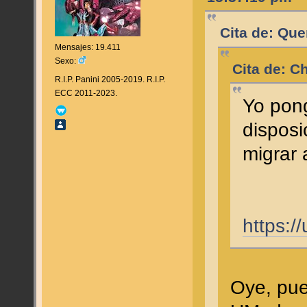
Cita de: Que
Mensajes: 19.411
Sexo:
Cita de: C
R.I.P. Panini 2005-2019. R.I.P.
ECC 2011-2023.
Yo pong
disposi
migrar 
https:/
Oye, pue