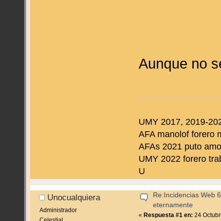
Aunque no se
UMY 2017, 2019-202
AFA manolof forero 
AFAs 2021 puto amo d
UMY 2022 forero tra
U
Re:Incidencias Web 6
Unocualquiera
eternamente
Administrador
«
Respuesta #1 en:
24 Octubr
Celestial