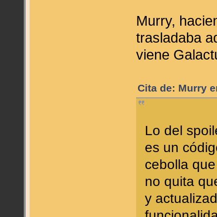
Murry, hacie
trasladaba a
viene Galact
Cita de: Murry 
Lo del spoil
es un códi
cebolla que
no quita qu
y actualiza
funcionalid