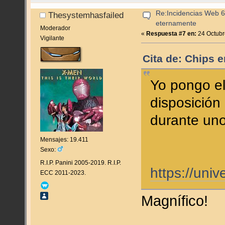
Re:Incidencias Web 6
Thesystemhasfailed
eternamente
Moderador
«
Respuesta #7 en:
24 Octubr
Vigilante
Cita de: Chips 
Yo pongo el
disposición 
durante uno
Mensajes: 19.411
Sexo:
R.I.P. Panini 2005-2019. R.I.P.
https://uni
ECC 2011-2023.
Magnífico!