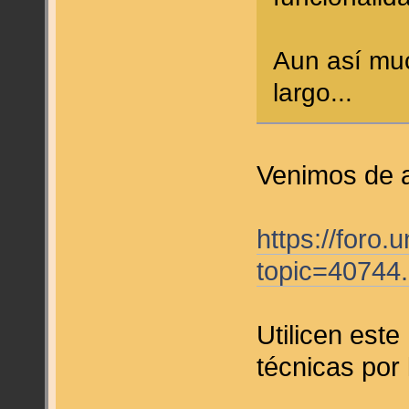
Aun así muc
largo...
Venimos de a
https://foro
topic=40744
Utilicen este
técnicas por 