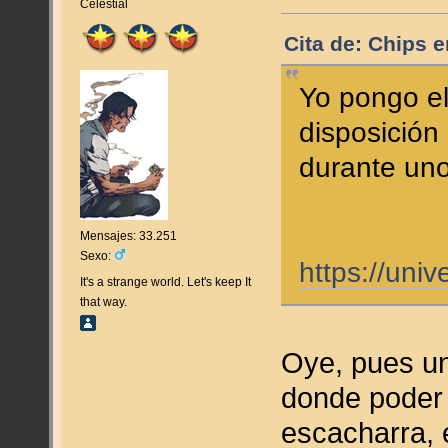
Celestial
Cita de: Chips 
Yo pongo el
disposición 
durante uno
Mensajes: 33.251
Sexo:
https://uni
It's a strange world. Let's keep It
that way.
Oye, pues un
donde poder 
escacharra, 