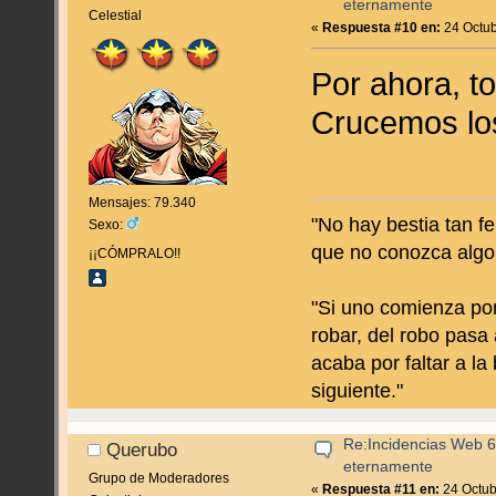
eternamente
Celestial
«
Respuesta #10 en:
24 Octub
Por ahora, to
Crucemos lo
Mensajes: 79.340
"No hay bestia tan f
Sexo:
que no conozca algo
¡¡CÓMPRALO!!
"Si uno comienza por
robar, del robo pasa 
acaba por faltar a la
siguiente."
Re:Incidencias Web 6
Querubo
eternamente
Grupo de Moderadores
«
Respuesta #11 en:
24 Octub