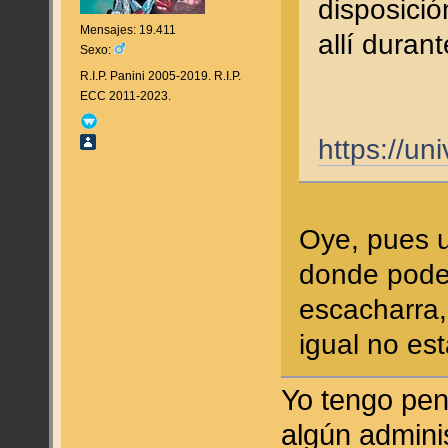
disposició
Mensajes: 19.411
allí duran
Sexo:
R.I.P. Panini 2005-2019. R.I.P.
ECC 2011-2023.
https://un
Oye, pues u
donde poder
escacharra
igual no es
Yo tengo pen
algún admini