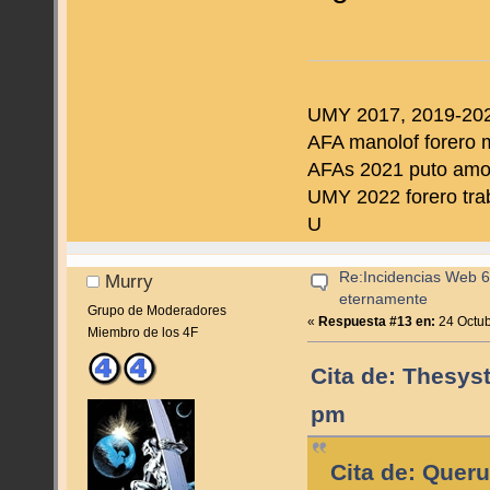
UMY 2017, 2019-202
AFA manolof forero 
AFAs 2021 puto amo d
UMY 2022 forero tra
U
Re:Incidencias Web 6
Murry
eternamente
Grupo de Moderadores
«
Respuesta #13 en:
24 Octub
Miembro de los 4F
Cita de: Thesys
pm
Cita de: Quer