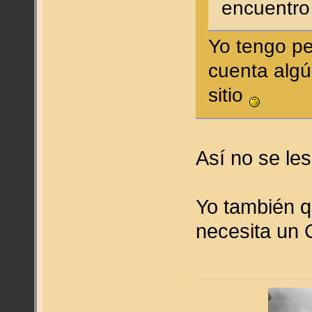
encuentro 
Yo tengo p
cuenta algú
sitio
Así no se le
Yo también q
necesita un 