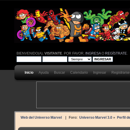
BIENVENIDO(A),
VISITANTE
. POR FAVOR,
INGRESA
O
REGÍSTRATE
.
Inicio
Ayuda
Buscar
Calendario
Ingresar
Registrarse
Web del Universo Marvel
| Foro:
Universo Marvel 3.0
»
Perfil d