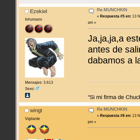
Re:MUNCHKIN
Ezekiel
«
Respuesta #5 en:
13 N
Inhumano
am »
Ja,ja,ja,a e
antes de sali
dabamos a 
Mensajes: 3.613
Sexo:
"Si mi firma de Chu
Re:MUNCHKIN
wingt
«
Respuesta #6 en:
13 N
Vigilante
pm »