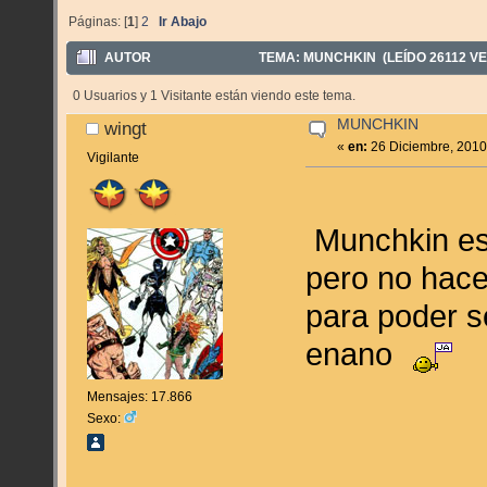
Páginas: [
1
]
2
Ir Abajo
AUTOR
TEMA: MUNCHKIN (LEÍDO 26112 V
0 Usuarios y 1 Visitante están viendo este tema.
MUNCHKIN
wingt
«
en:
26 Diciembre, 2010
Vigilante
Munchkin es 
pero no hace
para poder s
enano
Mensajes: 17.866
Sexo: