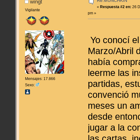
Re:MUNCHKIN
wingt
«
Respuesta #2 en:
26 D
Vigilante
pm »
Yo conocí e
Marzo/Abril 
había compr
leerme las i
Mensajes: 17.866
partidas, est
Sexo:
convenció mu
meses un ami
desde enton
jugar a la co
las cartas, 