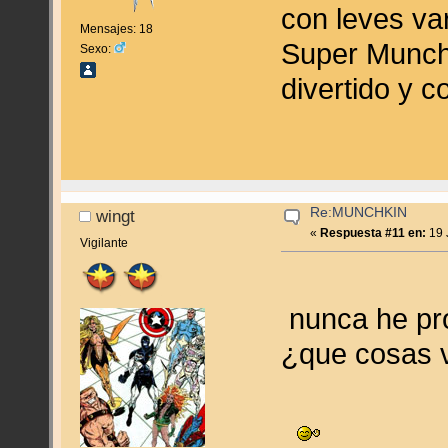
con leves va
Mensajes: 18
Super Munch
Sexo:
divertido y c
Re:MUNCHKIN
wingt
«
Respuesta #11 en:
19 
Vigilante
nunca he pr
¿que cosas v