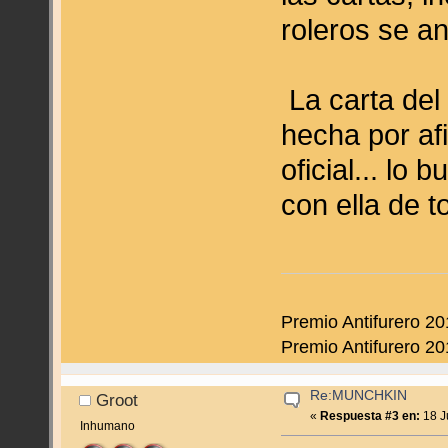
roleros se 
La carta del
hecha por af
oficial... lo
con ella de
Premio Antifurero 20
Premio Antifurero 20
Re:MUNCHKIN
Groot
«
Respuesta #3 en:
18 J
Inhumano