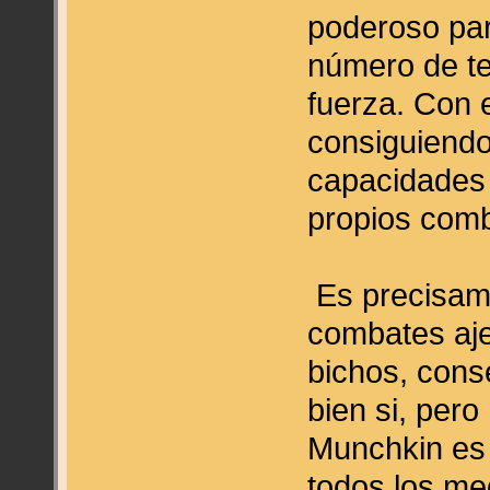
poderoso par
número de te
fuerza. Con e
consiguiendo
capacidades 
propios com
Es precisame
combates aje
bichos, conse
bien si, pero
Munchkin es
todos los me