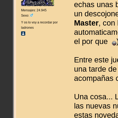
echas unas b
Mensajes: 24.945
un descojon
Sexo:
Master
, con
Y os lo voy a recordar por
ladrones
automaticame
el por que
Entre este ju
una tarde de
acompañas co
Una cosa... 
las nuevas n
estas nove