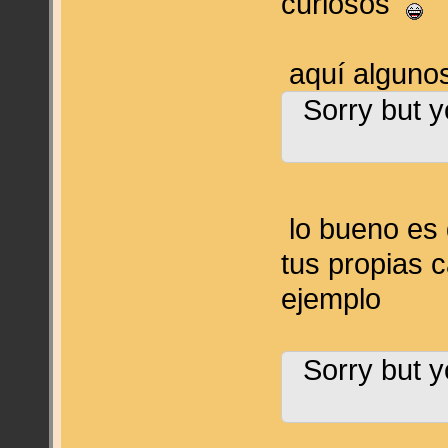
curiosos
aquí alguno
Sorry but y
lo bueno es 
tus propias 
ejemplo
Sorry but y