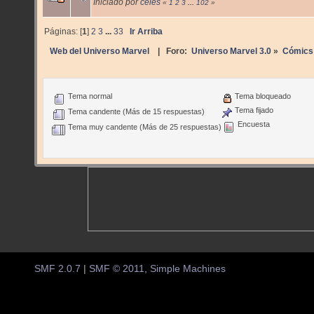
Iniciado por
celes
«
1
2
3
...
102
»
Páginas: [
1
]
2
3
...
33
Ir Arriba
Web del Universo Marvel
| Foro:
Universo Marvel 3.0
»
Cómics
Tema normal
Tema bloqueado
Tema fijado
Tema candente (Más de 15 respuestas)
Encuesta
Tema muy candente (Más de 25 respuestas)
SMF 2.0.7
|
SMF © 2011
,
Simple Machines