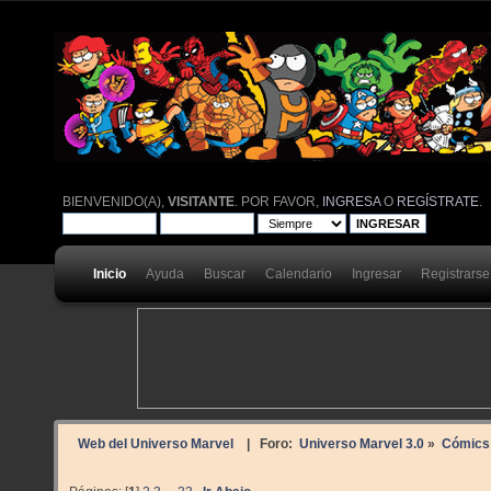
BIENVENIDO(A),
VISITANTE
. POR FAVOR,
INGRESA
O
REGÍSTRATE
.
Inicio
Ayuda
Buscar
Calendario
Ingresar
Registrarse
Web del Universo Marvel
| Foro:
Universo Marvel 3.0
»
Cómics