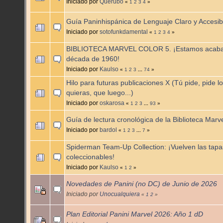
Iniciado por
Querubo
«
1
2
3
4
»
Guía Paninhispánica de Lenguaje Claro y Accesib
Iniciado por
sotofunkdamental
«
1
2
3
4
»
BIBLIOTECA MARVEL COLOR 5. ¡Estamos acaba
década de 1960!
Iniciado por
Kaulso
«
1
2
3
...
74
»
Hilo para futuras publicaciones X (Tú pide, pide l
quieras, que luego...)
Iniciado por
oskarosa
«
1
2
3
...
93
»
Guía de lectura cronológica de la Biblioteca Marv
Iniciado por
bardol
«
1
2
3
...
7
»
Spiderman Team-Up Collection: ¡Vuelven las tapa
coleccionables!
Iniciado por
Kaulso
«
1
2
»
Novedades de Panini (no DC) de Junio de 2026
Iniciado por
Unocualquiera
«
1
2
»
Plan Editorial Panini Marvel 2026: Año 1 dD