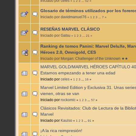
Iniciado por
celes
«
1
2
3
...
52
»
Glosario de términos utilizados por los forer
Iniciado por
davidmanuel76
«
1
2
3
...
7
»
RESEÑAS MARVEL CLÁSICO
Iniciado por
Gatsu
«
1
2
3
...
21
»
Ranking de tomos Panini: Marvel DeluXe, Mar
Héroes 2.0, Omnigold, CES
Iniciado por
Morgan: Challenger of the Unknown ★★
MARVEL GOLD/MARVEL HÉROES CAPÍTULO 40
Estamos empezando a tener una edad
Iniciado por
celes
«
1
2
3
...
16
»
Marvel Limited Edition y Exclusiva 31. Unas serie
vienen, otras se van
Iniciado por
rockomic
«
1
2
3
...
57
»
Clásicos Revisitados: Club de Lectura de la Biblio
Marvel
Iniciado por
Kaulso
«
1
2
3
...
91
»
¡A la rica reimpresión!