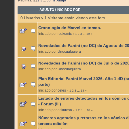
Páginas: [
1
]
2
3
...
33
Ir Abajo
ASUNTO
/
INICIADO POR
0 Usuarios y 1 Visitante están viendo este foro.
Cronología de Marvel en tomos.
Iniciado por
rockomic
«
1
2
3
...
19
»
Novedades de Panini (no DC) de Agosto de 2
Iniciado por
Unocualquiera
Novedades de Panini (no DC) de Julio de 202
Iniciado por
Unocualquiera
Plan Editorial Panini Marvel 2026: Año 1 dD (
parte)
Iniciado por
celes
«
1
2
3
...
13
»
Listado de errores detectados en los cómics 
- Forum (III)
Iniciado por
oskarosa
«
1
2
3
...
40
»
Números agotados y retrasos en los cómics d
tercera edición