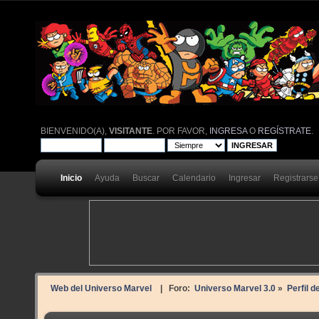
BIENVENIDO(A),
VISITANTE
. POR FAVOR,
INGRESA
O
REGÍSTRATE
.
Inicio
Ayuda
Buscar
Calendario
Ingresar
Registrarse
Web del Universo Marvel
| Foro:
Universo Marvel 3.0
»
Perfil d