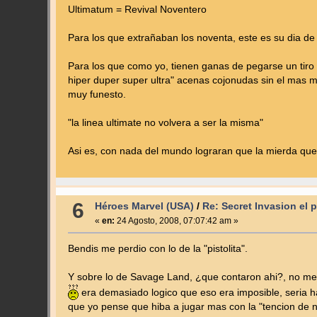
Ultimatum = Revival Noventero
Para los que extrañaban los noventa, este es su dia de
Para los que como yo, tienen ganas de pegarse un tiro
hiper duper super ultra" acenas cojonudas sin el mas min
muy funesto.
"la linea ultimate no volvera a ser la misma"
Asi es, con nada del mundo lograran que la mierda que 
6
Héroes Marvel (USA)
/
Re: Secret Invasion el
«
en:
24 Agosto, 2008, 07:07:42 am »
Bendis me perdio con lo de la "pistolita".
Y sobre lo de Savage Land, ¿que contaron ahi?, no me 
era demasiado logico que eso era imposible, seria h
que yo pense que hiba a jugar mas con la "tencion de no