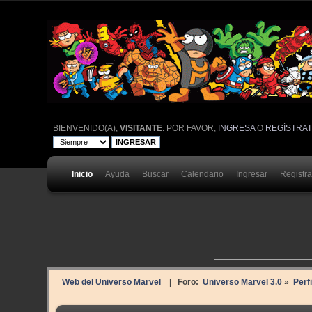
BIENVENIDO(A),
VISITANTE
. POR FAVOR,
INGRESA
O
REGÍSTRA
Inicio
Ayuda
Buscar
Calendario
Ingresar
Registr
Web del Universo Marvel
| Foro:
Universo Marvel 3.0
»
Perf