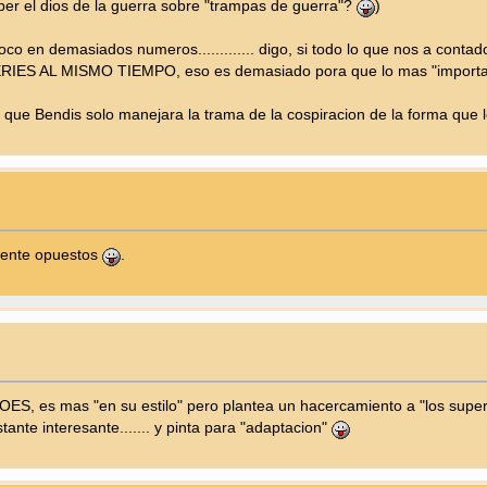
saber el dios de la guerra sobre "trampas de guerra"?
)
co en demasiados numeros............. digo, si todo lo que nos a cont
IES AL MISMO TIEMPO, eso es demasiado pora que lo mas "importante"
ue Bendis solo manejara la trama de la cospiracion de la forma que lo
mente opuestos
.
ES, es mas "en su estilo" pero plantea un hacercamiento a "los supers
ante interesante....... y pinta para "adaptacion"