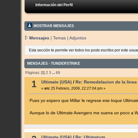
Información del Perfil
MOSTRAR MENSAJES
Mensajes
|
Temas
|
Adjuntos
Esta sección te permite ver todos los posts escritos por este usu
MENSAJES - TUNDERSTRIKE
Páginas: [
1
]
2
3
...
69
1
Ultimate (USA)
/
Re: Remodelacion de la linea 
«
en:
25 Febrero, 2009, 22:27:04 pm »
Pues yo espero que Millar le regrese ese toque Ultimat
Aunque lo de Ultimate Avengers me suena un poco a Wi
Ultimate (USA)
/
Re: Ultimatum