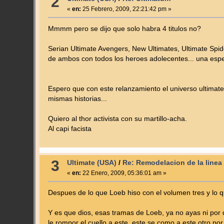
2
«
en:
25 Febrero, 2009, 22:21:42 pm »
Mmmm pero se dijo que solo habra 4 titulos no?
Serian Ultimate Avengers, New Ultimates, Ultimate Spide
de ambos con todos los heroes adolecentes... una especi
Espero que con este relanzamiento el universo ultimate
mismas historias...
Quiero al thor activista con su martillo-acha.
Al capi facista
3
Ultimate (USA)
/
Re: Remodelacion de la linea 
«
en:
22 Enero, 2009, 05:36:01 am »
Despues de lo que Loeb hiso con el volumen tres y lo 
Y es que dios, esas tramas de Loeb, ya no ayas ni por do
le rompor el cuello a este, este se como a este otro por 