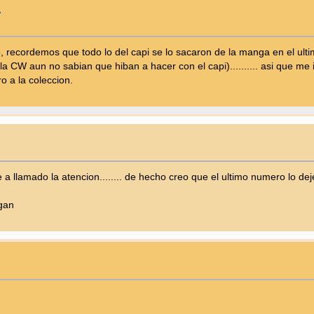
.
go, recordemos que todo lo del capi se lo sacaron de la manga en el u
a CW aun no sabian que hiban a hacer con el capi).......... asi que me
 a la coleccion.
 a llamado la atencion........ de hecho creo que el ultimo numero lo deje
gan