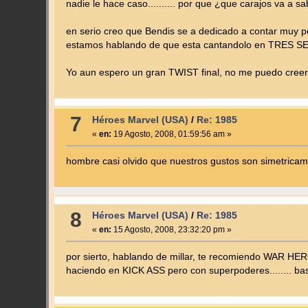
nadie le hace caso.......... por que ¿que carajos va a 
en serio creo que Bendis se a dedicado a contar muy po
estamos hablando de que esta cantandolo en TRES SER
Yo aun espero un gran TWIST final, no me puedo creer q
7
Héroes Marvel (USA)
/
Re: 1985
«
en:
19 Agosto, 2008, 01:59:56 am »
hombre casi olvido que nuestros gustos son simetrica
8
Héroes Marvel (USA)
/
Re: 1985
«
en:
15 Agosto, 2008, 23:32:20 pm »
por sierto, hablando de millar, te recomiendo WAR HERO
haciendo en KICK ASS pero con superpoderes........ bast