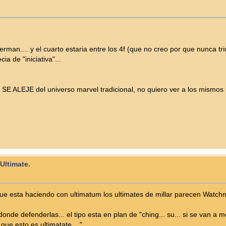
rman.... y el cuarto estaria entre los 4f (que no creo por que nunca tr
a de "iniciativa"...
 SE ALEJE del universo marvel tradicional, no quiero ver a los mismos 
Ultimate.
que esta haciendo con ultimatum los ultimates de millar parecen Watc
nde defenderlas... el tipo esta en plan de "ching... su... si se van a 
que esto es ultimatate...."