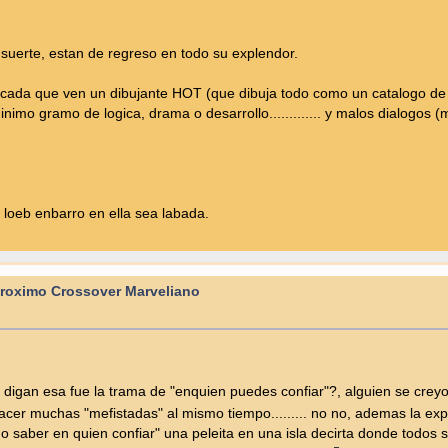
 suerte, estan de regreso en todo su explendor.
 cada que ven un dibujante HOT (que dibuja todo como un catalogo de
imo gramo de logica, drama o desarrollo............. y malos dialogos (m
loeb enbarro en ella sea labada.
 proximo Crossover Marveliano
digan esa fue la trama de "enquien puedes confiar"?, alguien se creyo
acer muchas "mefistadas" al mismo tiempo......... no no, ademas la ex
 saber en quien confiar" una peleita en una isla decirta donde todos s