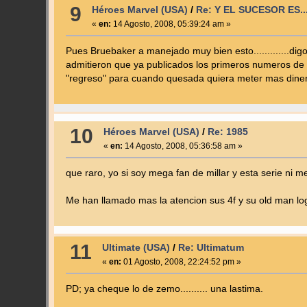
9
Héroes Marvel (USA)
/
Re: Y EL SUCESOR ES..
«
en:
14 Agosto, 2008, 05:39:24 am »
Pues Bruebaker a manejado muy bien esto.............di
admitieron que ya publicados los primeros numeros de l
"regreso" para cuando quesada quiera meter mas dinero
10
Héroes Marvel (USA)
/
Re: 1985
«
en:
14 Agosto, 2008, 05:36:58 am »
que raro, yo si soy mega fan de millar y esta serie ni me
Me han llamado mas la atencion sus 4f y su old man lo
11
Ultimate (USA)
/
Re: Ultimatum
«
en:
01 Agosto, 2008, 22:24:52 pm »
PD; ya cheque lo de zemo.......... una lastima.