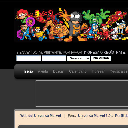
BIENVENIDO(A),
VISITANTE
. POR FAVOR,
INGRESA
O
REGÍSTRATE
.
Inicio
Ayuda
Buscar
Calendario
Ingresar
Registrarse
Web del Universo Marvel
| Foro:
Universo Marvel 3.0
»
Perfil 