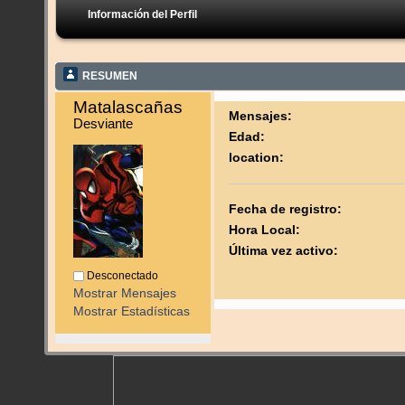
Información del Perfil
RESUMEN
Matalascañas 
Mensajes:
Desviante
Edad:
location:
Fecha de registro:
Hora Local:
Última vez activo:
Desconectado
Mostrar Mensajes
Mostrar Estadísticas