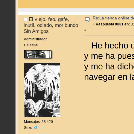
Re:La tienda online 
El viejo, feo, gafe,
«
Respuesta #881 en:
05
inútil, odiado, moribundo
»
Sin Amigos
Administrador
He hecho un
Celestial
y me ha pues
y me ha dich
navegar en 
Mensajes: 58.420
Sexo: