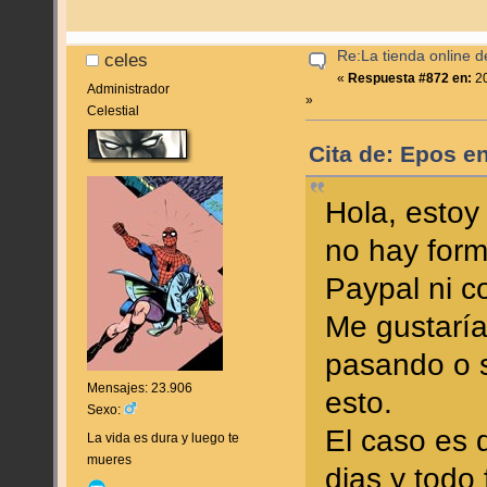
Re:La tienda online 
celes
«
Respuesta #872 en:
20
Administrador
»
Celestial
Cita de: Epos e
Hola, estoy
no hay form
Paypal ni co
Me gustaría
pasando o s
Mensajes: 23.906
esto.
Sexo:
El caso es 
La vida es dura y luego te
mueres
dias y todo 