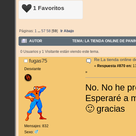
1 Favoritos
Páginas:
1
...
57
58
[
59
]
Ir Abajo
AUTOR
TEMA: LA TIENDA ONLINE DE PANIN
0 Usuarios y 1 Visitante están viendo este tema.
Re:La tienda online 
fugas75
«
Respuesta #870 en:
13
Desviante
»
No. No he p
Esperaré a 
🙂 gracias
Mensajes: 832
Sexo: