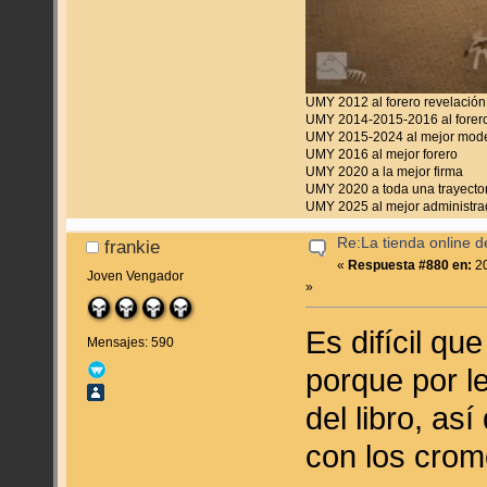
UMY 2012 al forero revelación
UMY 2014-2015-2016 al forero
UMY 2015-2024 al mejor mod
UMY 2016 al mejor forero
UMY 2020 a la mejor firma
UMY 2020 a toda una trayecto
UMY 2025 al mejor administra
Re:La tienda online 
frankie
«
Respuesta #880 en:
20
Joven Vengador
»
Es difícil q
Mensajes: 590
porque por l
del libro, as
con los crom