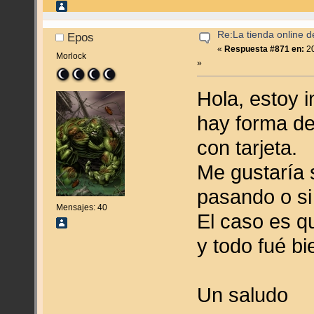
Re:La tienda online 
Epos
«
Respuesta #871 en:
20
Morlock
»
Hola, estoy i
hay forma de 
con tarjeta.
Me gustaría 
pasando o si
Mensajes: 40
El caso es q
y todo fué bi
Un saludo