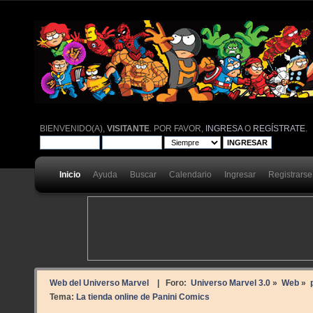
BIENVENIDO(A),
VISITANTE
. POR FAVOR,
INGRESA
O
REGÍSTRATE
.
Inicio
Ayuda
Buscar
Calendario
Ingresar
Registrarse
Web del Universo Marvel
| Foro:
Universo Marvel 3.0
»
Web
»
Tema:
La tienda online de Panini Comics