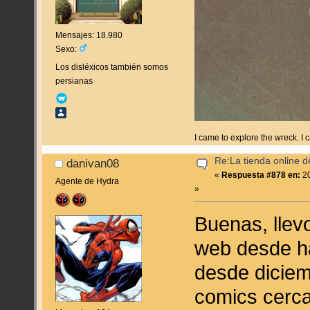
Mensajes: 18.980
Sexo:
Los disléxicos también somos
persianas
I came to explore the wreck. I
Re:La tienda online 
danivan08
«
Respuesta #878 en:
20
Agente de Hydra
»
Buenas, llev
web desde h
desde diciem
comics cerca,