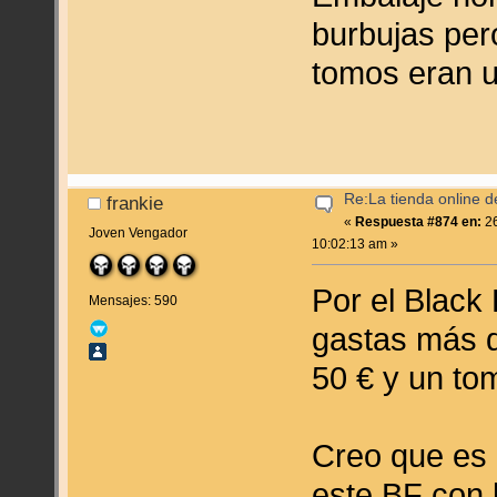
burbujas per
tomos eran 
Re:La tienda online 
frankie
«
Respuesta #874 en:
26
Joven Vengador
10:02:13 am »
Por el Black
Mensajes: 590
gastas más d
50 € y un to
Creo que es 
este BF con 