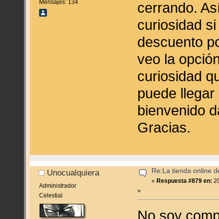
Mensajes: 134
cerrando. As
curiosidad s
descuento po
veo la opción
curiosidad q
puede llegar
bienvenido d
Gracias.
Re:La tienda online 
Unocualquiera
«
Respuesta #879 en:
20
Administrador
»
Celestial
No soy compr